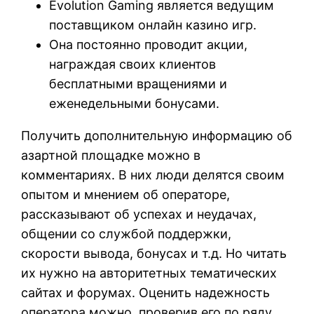
Evolution Gaming является ведущим
поставщиком онлайн казино игр.
Она постоянно проводит акции,
награждая своих клиентов
бесплатными вращениями и
еженедельными бонусами.
Получить дополнительную информацию об
азартной площадке можно в
комментариях. В них люди делятся своим
опытом и мнением об операторе,
рассказывают об успехах и неудачах,
общении со службой поддержки,
скорости вывода, бонусах и т.д. Но читать
их нужно на авторитетных тематических
сайтах и форумах. Оценить надежность
оператора можно, проверив его по ряду