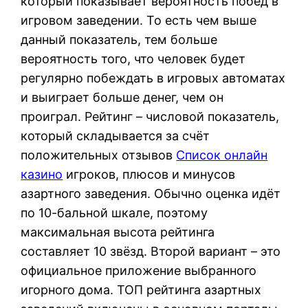
который показывает вероятность побед в
игровом заведении. То есть чем выше
данный показатель, тем больше
вероятность того, что человек будет
регулярно побеждать в игровых автоматах
и выиграет больше денег, чем он
проиграл. Рейтинг – числовой показатель,
который складывается за счёт
положительных отзывов
Список онлайн
казино
игроков, плюсов и минусов
азартного заведения. Обычно оценка идёт
по 10-бальной шкале, поэтому
максимальная высота рейтинга
составляет 10 звёзд. Второй вариант – это
официальное приложение выбранного
игорного дома. ТОП рейтинга азартных