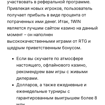
участвовать в реферальной программе.
Привлекая новых игроков, пользователь
получает прибыль в виде процента от
потраченных ими денег. Итак, 1WIN
является лучшим сайтом казино на данный
момент – он наполнен
высококачественными играми от RTG и
щедрым приветственным бонусом.
Если вы скучаете по атмосфере
настоящего, офлайнового казино,
рекомендуем вам игры с живыми
дилерами.
Долларов, а также ежедневные и
еженедельные турниры с
гарантированным выигрышем более 8
млн.