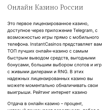
Онлайн Казино России
Это первое лицензированное казино,
доступное через приложение Telegram, с
возможностью игры прямо с мобильного
телефона. InstantCasinos представляет вам
ТОП лучших онлайн-казино с самым
быстрым выводом средств, выгодными
бонусами, большим выбором слотов и игр
с живыми дилерами и RNG. В этих
надежных лицензированных казино вы
можете моментально обналичивать свои
выигрыши. Рейтинг интернет казино
Отдача в онлайн казино – процент,