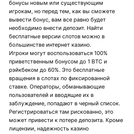
бонусы новым или существующим
игрокам, но перед тем, как вы сможете
вывести бонус, вам все равно будет
необходимо внести депозит. Найти
бесплатные версии слотов можно в
большинстве интернет казино.
Игроки могут воспользоваться 100%
приветственным бонусом до 1 BTC и
рэйкбеком до 60%. Это бесплатные
вращения в слотах по фиксированной
ставке. Операторы, обманывающие
пользователей и вводящие их в
заблуждение, попадают в черный список.
Регистрироваться там рискованно, это
может привести к потере депозита. Кроме
лицензии, надежность казино