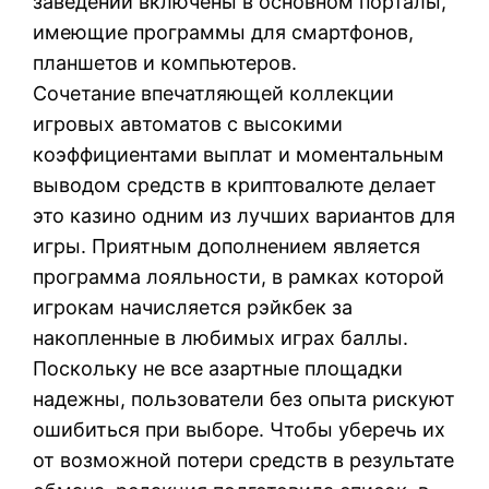
заведений включены в основном порталы,
имеющие программы для смартфонов,
планшетов и компьютеров.
Сочетание впечатляющей коллекции
игровых автоматов с высокими
коэффициентами выплат и моментальным
выводом средств в криптовалюте делает
это казино одним из лучших вариантов для
игры. Приятным дополнением является
программа лояльности, в рамках которой
игрокам начисляется рэйкбек за
накопленные в любимых играх баллы.
Поскольку не все азартные площадки
надежны, пользователи без опыта рискуют
ошибиться при выборе. Чтобы уберечь их
от возможной потери средств в результате