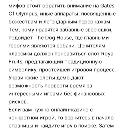
мифов стоит обратить внимание на Gates
Of Olympus, иные аппараты, посвященные
божествам и легендарным персонажам.
Тем, кому нравятся забавные зверюшки,
подойдет The Dog House, где главными
героями являются собаки. Ценителям
классики должен понравиться слот Royal
Fruits, предлагающий традиционную
символику, простейшей игровой процесс.
Украинские слоты демо дают
возможность провести время за
интересными играми без финансовых
рисков.
Если вам нужно онлайн-казино с
конкретной игрой, то вернитесь в начало
страницы и найдите игру в поиске. Затем