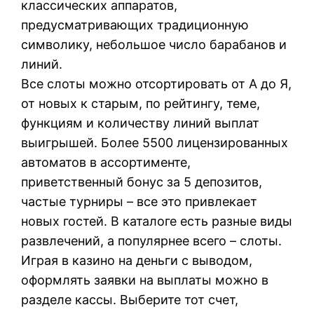
классических аппаратов,
предусматривающих традиционную
символику, небольшое число барабанов и
линий.
Все слоты можно отсортировать от А до Я,
от новых к старым, по рейтингу, теме,
функциям и количеству линий выплат
выигрышей. Более 5500 лицензированных
автоматов в ассортименте,
приветственный бонус за 5 депозитов,
частые турниры – все это привлекает
новых гостей. В каталоге есть разные виды
развлечений, а популярнее всего – слоты.
Играя в казино на деньги с выводом,
оформлять заявки на выплаты можно в
разделе кассы. Выберите тот счет,