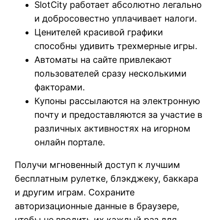
SlotCity работает абсолютно легально
и добросовестно уплачивает налоги.
Ценителей красивой графики
способны удивить трехмерные игры.
Автоматы на сайте привлекают
пользователей сразу несколькими
факторами.
Купоны рассылаются на электронную
почту и предоставляются за участие в
различных активностях на игорном
онлайн портале.
Получи мгновенный доступ к лучшим
бесплатным рулетке, блэкджеку, баккара
и другим играм. Сохраните
авторизационные данные в браузере,
чтобы не вводить их каждый раз для