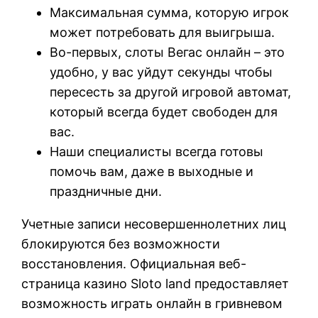
Максимальная сумма, которую игрок
может потребовать для выигрыша.
Во-первых, слоты Вегас онлайн – это
удобно, у вас уйдут секунды чтобы
пересесть за другой игровой автомат,
который всегда будет свободен для
вас.
Наши специалисты всегда готовы
помочь вам, даже в выходные и
праздничные дни.
Учетные записи несовершеннолетних лиц
блокируются без возможности
восстановления. Официальная веб-
страница казино Sloto land предоставляет
возможность играть онлайн в гривневом