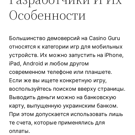
Особенности
Большинство демоверсий на Casino Guru
относятся к категории игр для мобильных
устройств. Их можно запустить на iPhone,
iPad, Android и любом другом
современном телефоне или планшете.
Если же вы ищете конкретную игру,
воспользуйтесь поиском вверху страницы.
Выводить деньги можно на банковскую
карту, выпущенную украинским банком.
При этом допускается использовать лишь
те счета, которые применялись для
оплаты.