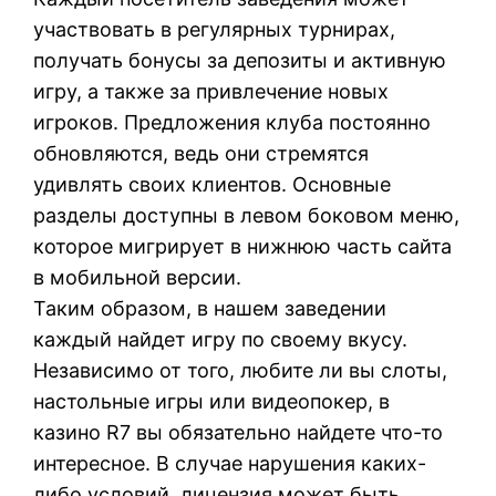
участвовать в регулярных турнирах,
получать бонусы за депозиты и активную
игру, а также за привлечение новых
игроков. Предложения клуба постоянно
обновляются, ведь они стремятся
удивлять своих клиентов. Основные
разделы доступны в левом боковом меню,
которое мигрирует в нижнюю часть сайта
в мобильной версии.
Таким образом, в нашем заведении
каждый найдет игру по своему вкусу.
Независимо от того, любите ли вы слоты,
настольные игры или видеопокер, в
казино R7 вы обязательно найдете что-то
интересное. В случае нарушения каких-
либо условий, лицензия может быть