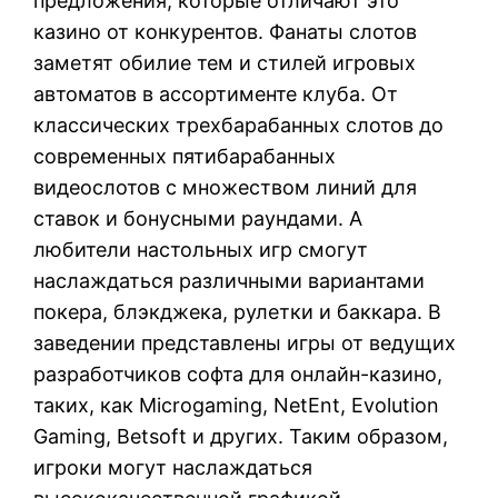
предложения, которые отличают это
казино от конкурентов. Фанаты слотов
заметят обилие тем и стилей игровых
автоматов в ассортименте клуба. От
классических трехбарабанных слотов до
современных пятибарабанных
видеослотов с множеством линий для
ставок и бонусными раундами. А
любители настольных игр смогут
наслаждаться различными вариантами
покера, блэкджека, рулетки и баккара. В
заведении представлены игры от ведущих
разработчиков софта для онлайн-казино,
таких, как Microgaming, NetEnt, Evolution
Gaming, Betsoft и других. Таким образом,
игроки могут наслаждаться