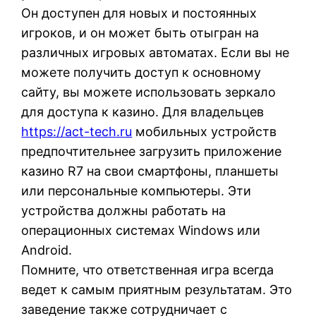
Он доступен для новых и постоянных
игроков, и он может быть отыгран на
различных игровых автоматах. Если вы не
можете получить доступ к основному
сайту, вы можете использовать зеркало
для доступа к казино. Для владельцев
https://act-tech.ru
мобильных устройств
предпочтительнее загрузить приложение
казино R7 на свои смартфоны, планшеты
или персональные компьютеры. Эти
устройства должны работать на
операционных системах Windows или
Android.
Помните, что ответственная игра всегда
ведет к самым приятным результатам. Это
заведение также сотрудничает с