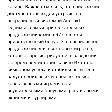
казино. Важно отметить, что приложение
доступно только для устройств с
операционной системой Android.
Одним из самых привлекательных
предложений казино R7 является
приветственный бонус. Это специальное
предложение для всех новых игроков,
которые зарегистрируются в заведении.
Со временем история казино R7 стала
символом успеха и стабильности. Оно
радует своих посетителей не только
качественными играми, но и
внушительными бонусами, регулярными
акциями и турнирами.