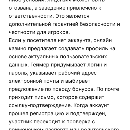
отозвана, а заведение привлечено к
ответственности. Это является
дополнительной гарантией безопасности и
честности для игроков.
Если у посетителя нет аккаунта, онлайн
казино предлагает создавать профиль на
основе актуальных пользовательских
данных. Геймер придумывает логин и
пароль, указывает рабочий адрес
электронной почты и выбирает
предложение по поводу бонусов. По почте
приходит письмо, которое содержит
ссылку-подтверждение. Когда аккаунт
прошел регистрацию и подтвержден,
участник переходит к проверка с
применением паспорта или водительского