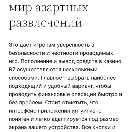
мир азартных
развлечений
Это дает игрокам уверенность в
безопасности и честности проводимых
игр. Пополнение и вывод средств в казино
R7 осуществляются несколькими
способами. Главное – выбрать наиболее
подходящий и удобный вариант, чтобы
проводить финансовые операции быстро и
без проблем. Стоит отметить, что
интерфейс приложения интуитивно
понятен и легко адаптируется под размер
экрана вашего устройства. Все кнопки и