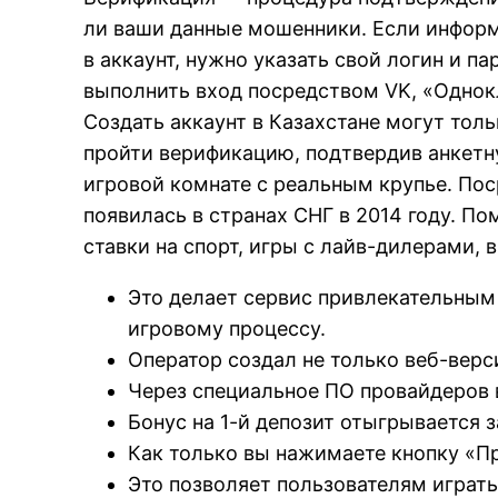
ли ваши данные мошенники. Если информа
в аккаунт, нужно указать свой логин и 
выполнить вход посредством VK, «Однокла
Создать аккаунт в Казахстане могут то
пройти верификацию, подтвердив анкетн
игровой комнате с реальным крупье. По
появилась в странах СНГ в 2014 году. П
ставки на спорт, игры с лайв-дилерами,
Это делает сервис привлекательным
игровому процессу.
Оператор создал не только веб-вер
Через специальное ПО провайдеров 
Бонус на 1-й депозит отыгрывается з
Как только вы нажимаете кнопку «Пр
Это позволяет пользователям играть