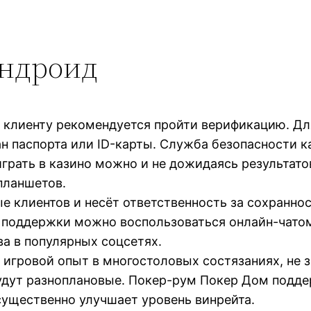
Андроид
у клиенту рекомендуется пройти верификацию. Дл
 паспорта или ID-карты. Служба безопасности ка
играть в казино можно и не дожидаясь результат
планшетов.
е клиентов и несёт ответственность за сохранно
й поддержки можно воспользоваться онлайн-чато
а в популярных соцсетях.
гровой опыт в многостоловых состязаниях, не за
 будут разноплановые. Покер-рум Покер Дом под
существенно улучшает уровень винрейта.