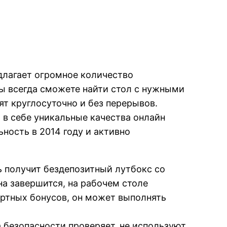
длагает огромное количество
вы всегда сможете найти стол с нужными
т круглосуточно и без перерывов.
в себе уникальные качества онлайн
ность в 2014 году и активно
ь получит бездепозитный лутбокс со
на завершится, на рабочем столе
артных бонусов, он может выполнять
 безопасности проверяет, не используют