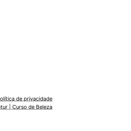
olítica de privacidade
etur | Curso de Beleza