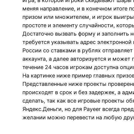
игра, в которой игроки скидывают шары 
меняя направление, и в конечном итоге 
призом или множителем, и игрок выигрыв
простоте и элементу случайности, кото
Достаточно вызвать форму и заполнить не
требуется указывать адрес электронной 
России со ставками в рублях отправляет
аккаунта, а далее авторизуется и может 
течение 24 часов игрокам доступна опция
На картинке ниже пример главных призо
Представленные ниже проекты проверены
происходят в срок и без задержек, а ад
сделать, так как все игровые проекты об
Яндекс.Деньги, но для Payeer всегда пр
желании можно перевести на любую друг