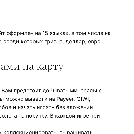
т оформлен на 15 языках, в том числе на
 среди которых гривна, доллар, евро.
тами на карту
ь Вам предстоит добывать минералы с
 можно вывести на Payeer, QIWI,
обов и начать играть без вложений
золота на покупку. В каждой игре при
их коллекционировать, выращивать,