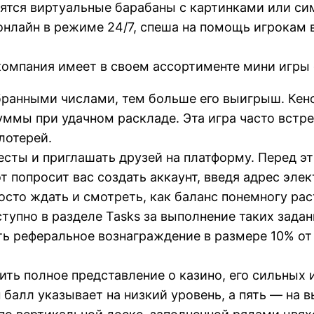
тятся виртуальные барабаны с картинками или с
нлайн в режиме 24/7, спеша на помощь игрокам в
компания имеет в своем ассортименте мини игры
бранными числами, тем больше его выигрыш. Кено
мы при удачном раскладе. Эта игра часто встреча
лотерей.
есты и приглашать друзей на платформу. Перед э
от попросит вас создать аккаунт, введя адрес эле
осто ждать и смотреть, как баланс понемногу рас
тупно в разделе Tasks за выполнение таких задан
ть реферальное вознаграждение в размере 10% от 
ить полное представление о казино, его сильных 
н балл указывает на низкий уровень, а пять — на 