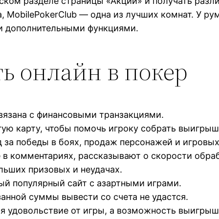
ском разделе страницы «Акции» и получать разли
, MobilePokerClub — одна из лучших комнат. У ру
и дополнительными функциями.
ть онлайн в покер
 связана с финансовыми транзакциями.
ую карту, чтобы помочь игроку собрать выигры
 за победы в боях, продаж персонажей и игровых
 в комментариях, рассказывают о скорости обра
льших призовых и неудачах.
амый популярный сайт с азартными играми.
анной суммы вывести со счета не удастся.
ся удовольствие от игры, а возможность выигры