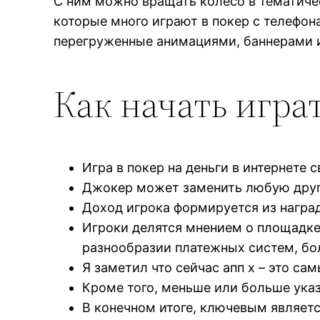
С ним можно вращать колесо в тематиче
которые много играют в покер с телефона
перегруженные анимациями, баннерами 
Как начать игра
Игра в покер на деньги в интернете
Джокер может заменить любую друг
Доход игрока формируется из наград
Игроки делятся мнением о площадке
разнообразии платежных систем, бо
Я заметил что сейчас апп х – это с
Кроме того, меньше или больше указ
В конечном итоге, ключевым являет