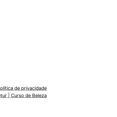
olítica de privacidade
etur | Curso de Beleza