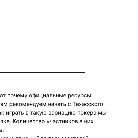
 Вот почему официальные ресурсы
ам рекомендуем начать с Техасского
ак играть в такую вариацию покера мы
лке. Количество участников в них
в.