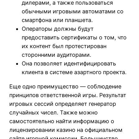
дилерами, а также пользоваться
обычными игровыми автоматами со
смартфона или планшета.
Операторы должны будут
предоставить сертификаты о том, что
их контент был протестирован
сторонними аудиторами.
Она позволяет идентифицировать
клиента в системе азартного проекта.
Еще одно преимущество — соблюдение
принципов ответственной игры. Результат
игровых сессий определяет генератор
случайных чисел. Также можно
самостоятельно найти информацию о
лицензировании казино на официальном
сайте игорной комиссии. Большинство