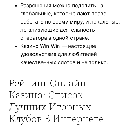
Разрешения можно поделить на
глобальные, которые дают право
работать по всему миру, и локальные,
легализующие деятельность
оператора в одной стране.
Казино Win Win — настоящее
удовольствие для любителей
качественных слотов и не только.
Рейтинг Онлайн
Казино: Список
Лучших Игорных
Клубов В Интернете