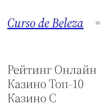
Curso de Beleza
Рейтинг Онлайн
Казино Топ-10
Казино С