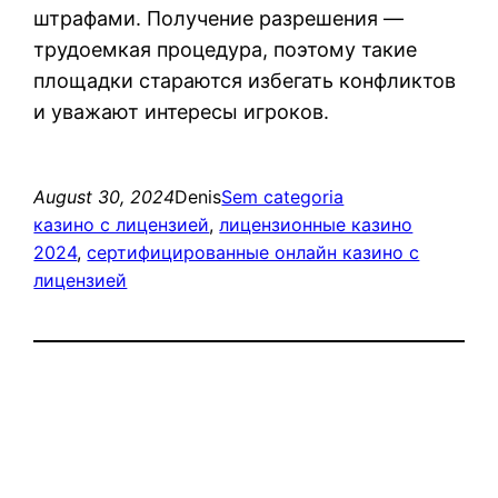
штрафами. Получение разрешения —
трудоемкая процедура, поэтому такие
площадки стараются избегать конфликтов
и уважают интересы игроков.
August 30, 2024
Denis
Sem categoria
казино с лицензией
, 
лицензионные казино
2024
, 
сертифицированные онлайн казино с
лицензией