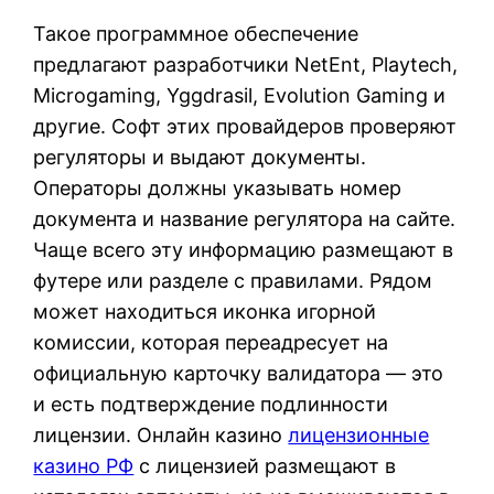
Такое программное обеспечение
предлагают разработчики NetEnt, Playtech,
Microgaming, Yggdrasil, Evolution Gaming и
другие. Софт этих провайдеров проверяют
регуляторы и выдают документы.
Операторы должны указывать номер
документа и название регулятора на сайте.
Чаще всего эту информацию размещают в
футере или разделе с правилами. Рядом
может находиться иконка игорной
комиссии, которая переадресует на
официальную карточку валидатора — это
и есть подтверждение подлинности
лицензии. Онлайн казино
лицензионные
казино РФ
с лицензией размещают в