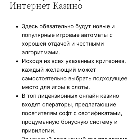
Интернет Казино
Здесь обязательно будут новые и
популярные игровые автоматы с
хорошей отдачей и честными
алгоритмами.
Исходя из всех указанных критериев,
каждый желающий может
самостоятельно выбрать подходящее
место для игры в слоты.
В топ лицензионных онлайн казино
входят операторы, предлагающие
посетителям софт с сертификатами,
продуманную бонусную систему и
привилегии.