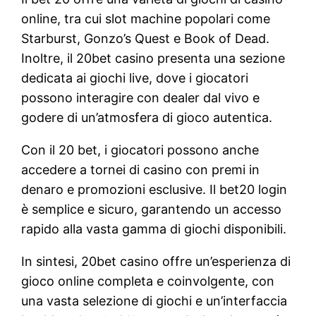
online, tra cui slot machine popolari come
Starburst, Gonzo’s Quest e Book of Dead.
Inoltre, il 20bet casino presenta una sezione
dedicata ai giochi live, dove i giocatori
possono interagire con dealer dal vivo e
godere di un’atmosfera di gioco autentica.
Con il 20 bet, i giocatori possono anche
accedere a tornei di casino con premi in
denaro e promozioni esclusive. Il bet20 login
è semplice e sicuro, garantendo un accesso
rapido alla vasta gamma di giochi disponibili.
In sintesi, 20bet casino offre un’esperienza di
gioco online completa e coinvolgente, con
una vasta selezione di giochi e un’interfaccia