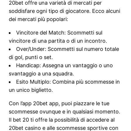
20bet offre una varietà di mercati per
soddisfare ogni tipo di giocatore. Ecco alcuni
dei mercati più popolari:
Vincitore del Match: Scommetti sul
vincitore di una partita o di un incontro.
Over/Under: Scommetti sul numero totale
di gol, punti o set.
Handicap: Assegna un vantaggio o uno
svantaggio a una squadra.
Esito Multiplo: Combina più scommesse in
un unico biglietto.
Con l’app 20bet app, puoi piazzare le tue
scommesse ovunque e in qualsiasi momento.
Il bet 20 ti offre la possibilità di accedere al
20bet casino e alle scommesse sportive con