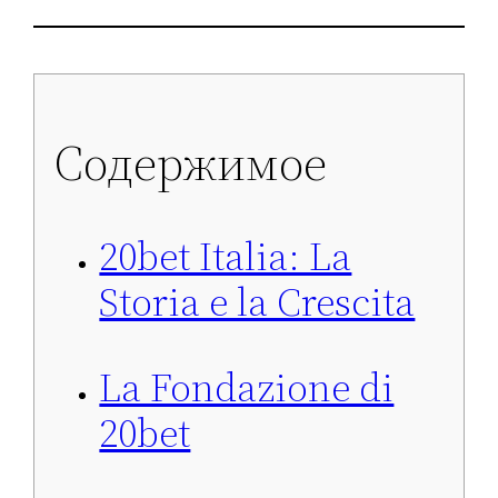
Содержимое
20bet Italia: La
Storia e la Crescita
La Fondazione di
20bet