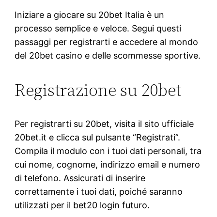
Iniziare a giocare su 20bet Italia è un
processo semplice e veloce. Segui questi
passaggi per registrarti e accedere al mondo
del 20bet casino e delle scommesse sportive.
Registrazione su 20bet
Per registrarti su 20bet, visita il sito ufficiale
20bet.it e clicca sul pulsante “Registrati”.
Compila il modulo con i tuoi dati personali, tra
cui nome, cognome, indirizzo email e numero
di telefono. Assicurati di inserire
correttamente i tuoi dati, poiché saranno
utilizzati per il bet20 login futuro.