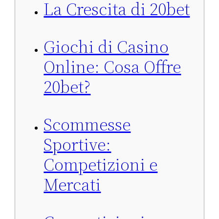
La Crescita di 20bet
Giochi di Casino
Online: Cosa Offre
20bet?
Scommesse
Sportive:
Competizioni e
Mercati