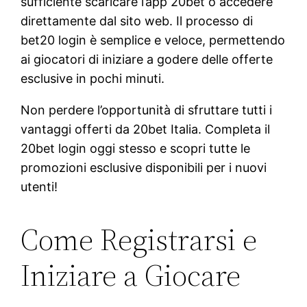
sufficiente scaricare l’app 20bet o accedere
direttamente dal sito web. Il processo di
bet20 login è semplice e veloce, permettendo
ai giocatori di iniziare a godere delle offerte
esclusive in pochi minuti.
Non perdere l’opportunità di sfruttare tutti i
vantaggi offerti da 20bet Italia. Completa il
20bet login oggi stesso e scopri tutte le
promozioni esclusive disponibili per i nuovi
utenti!
Come Registrarsi e
Iniziare a Giocare