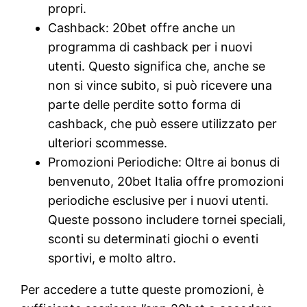
propri.
Cashback: 20bet offre anche un
programma di cashback per i nuovi
utenti. Questo significa che, anche se
non si vince subito, si può ricevere una
parte delle perdite sotto forma di
cashback, che può essere utilizzato per
ulteriori scommesse.
Promozioni Periodiche: Oltre ai bonus di
benvenuto, 20bet Italia offre promozioni
periodiche esclusive per i nuovi utenti.
Queste possono includere tornei speciali,
sconti su determinati giochi o eventi
sportivi, e molto altro.
Per accedere a tutte queste promozioni, è