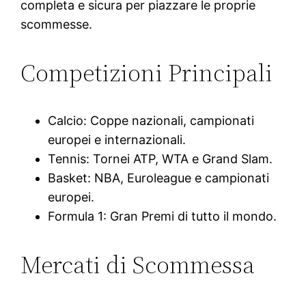
completa e sicura per piazzare le proprie
scommesse.
Competizioni Principali
Calcio: Coppe nazionali, campionati
europei e internazionali.
Tennis: Tornei ATP, WTA e Grand Slam.
Basket: NBA, Euroleague e campionati
europei.
Formula 1: Gran Premi di tutto il mondo.
Mercati di Scommessa