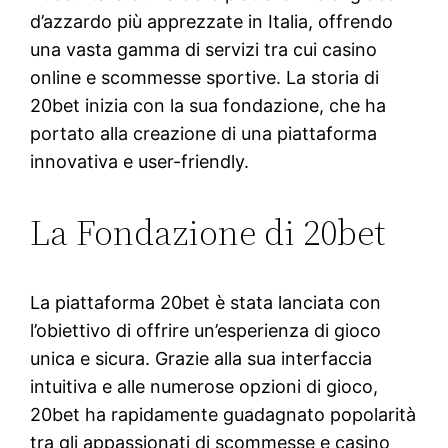
d’azzardo più apprezzate in Italia, offrendo
una vasta gamma di servizi tra cui casino
online e scommesse sportive. La storia di
20bet inizia con la sua fondazione, che ha
portato alla creazione di una piattaforma
innovativa e user-friendly.
La Fondazione di 20bet
La piattaforma 20bet è stata lanciata con
l’obiettivo di offrire un’esperienza di gioco
unica e sicura. Grazie alla sua interfaccia
intuitiva e alle numerose opzioni di gioco,
20bet ha rapidamente guadagnato popolarità
tra gli appassionati di scommesse e casino