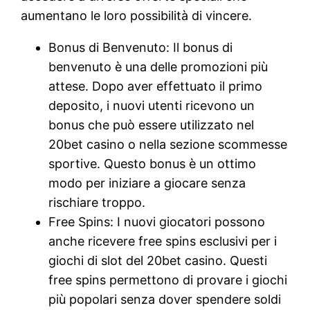
aumentano le loro possibilità di vincere.
Bonus di Benvenuto: Il bonus di
benvenuto è una delle promozioni più
attese. Dopo aver effettuato il primo
deposito, i nuovi utenti ricevono un
bonus che può essere utilizzato nel
20bet casino o nella sezione scommesse
sportive. Questo bonus è un ottimo
modo per iniziare a giocare senza
rischiare troppo.
Free Spins: I nuovi giocatori possono
anche ricevere free spins esclusivi per i
giochi di slot del 20bet casino. Questi
free spins permettono di provare i giochi
più popolari senza dover spendere soldi