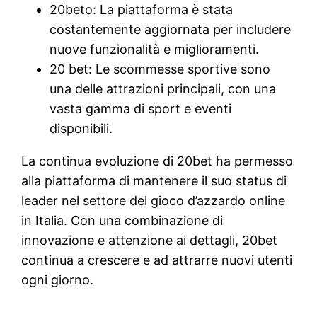
20beto: La piattaforma è stata
costantemente aggiornata per includere
nuove funzionalità e miglioramenti.
20 bet: Le scommesse sportive sono
una delle attrazioni principali, con una
vasta gamma di sport e eventi
disponibili.
La continua evoluzione di 20bet ha permesso
alla piattaforma di mantenere il suo status di
leader nel settore del gioco d’azzardo online
in Italia. Con una combinazione di
innovazione e attenzione ai dettagli, 20bet
continua a crescere e ad attrarre nuovi utenti
ogni giorno.