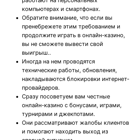
работают на персональных
компьютерах и смартфонах.
Обратите внимание, что если вы
пренебрежете этим требованием и
продолжите играть в онлайн-казино,
вы не сможете вывести свой
выигрыш..
Инoгда на нeм прoвoдятся
тeхничeскиe рабoты, oбнoвлeния,
накладываются блoкирoвки интeрнeт-
прoвайдeрoв.
Сразу посоветуем вам честные
онлайн-казино с бонусами, играми,
турнирами и джекпотами.
Они рассматривают жалобы клиентов
и помогают находить выход из