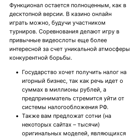
Функционал остается полноценным, как в
десктопной версии. В казино онлайн
играть можно, будучи участником
турниров. Соревнования делают игру в
привычные видеослоты еще более
интересной за счет уникальной атмосферы
конкурентной борьбы.
Государство хочет получить налог на
игорный бизнес, так как речь идет о
суммах в миллионы рублей, а
предприниматель стремится уйти от
системы налогообложения РФ.
Также вам предложат сотни (на
некоторых сайтах – тысячи)
оригинальных моделей, являющихся