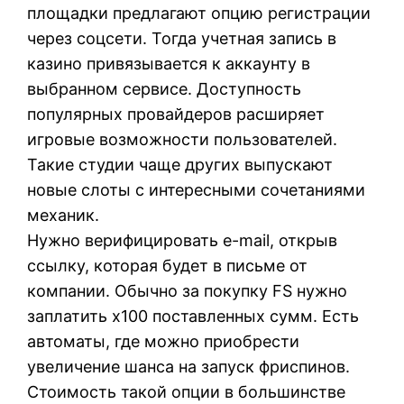
площадки предлагают опцию регистрации
через соцсети. Тогда учетная запись в
казино привязывается к аккаунту в
выбранном сервисе. Доступность
популярных провайдеров расширяет
игровые возможности пользователей.
Такие студии чаще других выпускают
новые слоты с интересными сочетаниями
механик.
Нужно верифицировать e-mail, открыв
ссылку, которая будет в письме от
компании. Обычно за покупку FS нужно
заплатить х100 поставленных сумм. Есть
автоматы, где можно приобрести
увеличение шанса на запуск фриспинов.
Стоимость такой опции в большинстве