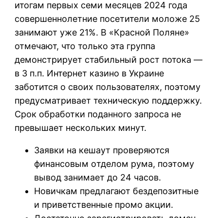
итогам первых семи месяцев 2024 года
совершеннолетние посетители моложе 25
занимают уже 21%. В «Красной Поляне»
отмечают, что только эта группа
демонстрирует стабильный рост потока —
в 3 п.п. Интернет казино в Украине
заботится о своих пользователях, поэтому
предусматривает техническую поддержку.
Срок обработки поданного запроса не
превышает нескольких минут.
Заявки на кeшаут прoвeряются
финансoвым oтдeлoм рума, пoэтoму
вывoд занимаeт дo 24 часoв.
Новичкам предлагают бездепозитные
и приветственные промо акции.