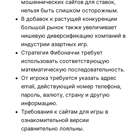
мошеннических сайтов для ставок,
нельзя быть слишком осторожным.
В добавок к растущей конкуренции
большой рынок также увеличивает
нишевую диверсификацию компаний в
индустрии азартных игр.
Стратегия Фибоначчи требует
использовать соответствующую
математическую последовательность.
От игрока требуется указать адрес
email, действующий номер телефона,
пароль, валюту, страну и другую
информацию.
Требования к сайтам для игры в
ознакомительной версии
сравнительно лояльны.