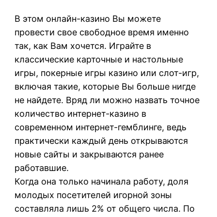
В этом онлайн-казино Вы можете
провести свое свободное время именно
так, как Вам хочется. Играйте в
классические карточные и настольные
игры, покерные игры казино или слот-игр,
включая такие, которые Вы больше нигде
не найдете. Вряд ли можно назвать точное
количество интернет-казино в
современном интернет-гемблинге, ведь
практически каждый день открываются
новые сайты и закрываются ранее
работавшие.
Когда она только начинала работу, доля
молодых посетителей игорной зоны
составляла лишь 2% от общего числа. По