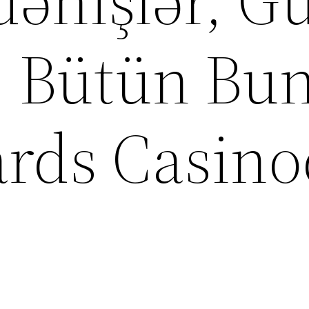
dənişlər, G
 Bütün Bunl
rds Casino