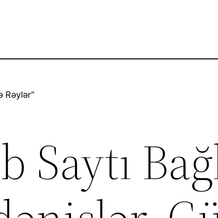
ə Rəylər”
b Saytı Bağl