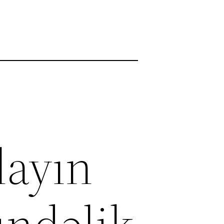
ayın️