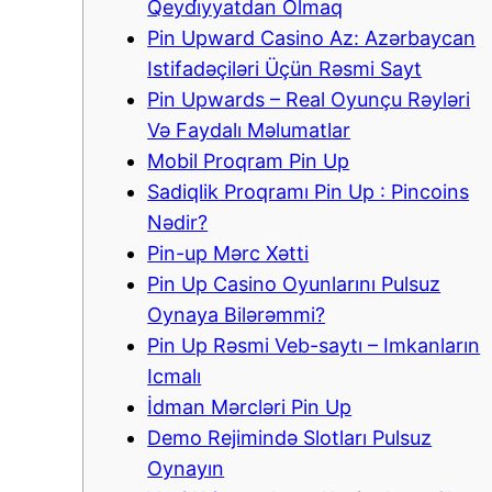
Qeydi̇yyatdan Olmaq
Pin Upward Casino Az: Azərbaycan
Istifadəçiləri Üçün Rəsmi Sayt
Pin Upwards – Real Oyunçu Rəyləri
Və Faydalı Məlumatlar
Mobil Proqram Pin Up
Sadiqlik Proqramı Pin Up : Pincoins
Nədir?
Pin-up Mərc Xətti
Pin Up Casino Oyunlarını Pulsuz
Oynaya Bilərəmmi?
Pin Up Rəsmi Veb-saytı – Imkanların
Icmalı
İdman Mərcləri Pin Up
Demo Rejimində Slotları Pulsuz
Oynayın