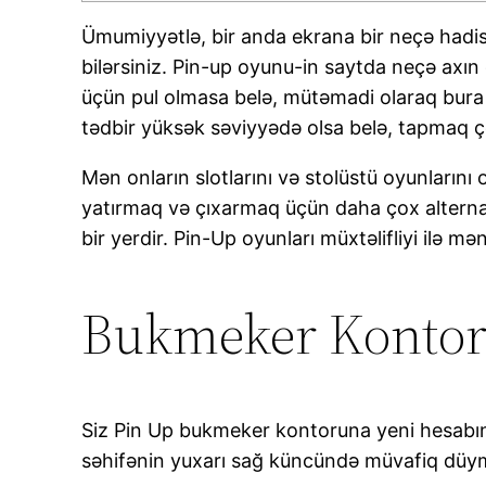
Ümumiyyətlə, bir anda ekrana bir neçə hadisə
bilərsiniz. Pin-up oyunu-in saytda neçə axın
üçün pul olmasa belə, mütəmadi olaraq bura 
tədbir yüksək səviyyədə olsa belə, tapmaq ço
Mən onların slotlarını və stolüstü oyunların
yatırmaq və çıxarmaq üçün daha çox alternat
bir yerdir. Pin-Up oyunları müxtəlifliyi ilə m
Bukmeker Kontor
Siz Pin Up bukmeker kontoruna yeni hesabın
səhifənin yuxarı sağ küncündə müvafiq düymə