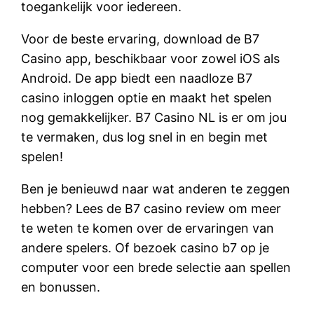
toegankelijk voor iedereen.
Voor de beste ervaring, download de B7
Casino app, beschikbaar voor zowel iOS als
Android. De app biedt een naadloze B7
casino inloggen optie en maakt het spelen
nog gemakkelijker. B7 Casino NL is er om jou
te vermaken, dus log snel in en begin met
spelen!
Ben je benieuwd naar wat anderen te zeggen
hebben? Lees de B7 casino review om meer
te weten te komen over de ervaringen van
andere spelers. Of bezoek casino b7 op je
computer voor een brede selectie aan spellen
en bonussen.