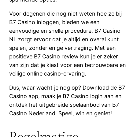
Voor degenen die nog niet weten hoe ze bij
B7 Casino inloggen, bieden we een
eenvoudige en snelle procedure. B7 Casino
NL zorgt ervoor dat je altijd en overal kunt
spelen, zonder enige vertraging. Met een
positieve B7 Casino review kun je er zeker
van zijn dat je kiest voor een betrouwbare en
veilige online casino-ervaring.
Dus, waar wacht je nog op? Download de B7
Casino app, maak je B7 Casino login aan en
ontdek het uitgebreide spelaanbod van B7
Casino Nederland. Speel, win en geniet!
Regelmatige