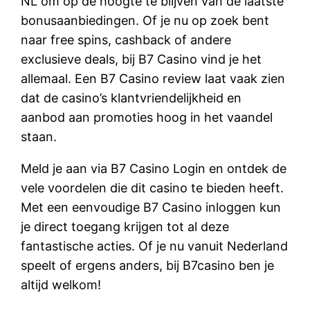
NL om op de hoogte te blijven van de laatste
bonusaanbiedingen. Of je nu op zoek bent
naar free spins, cashback of andere
exclusieve deals, bij B7 Casino vind je het
allemaal. Een B7 Casino review laat vaak zien
dat de casino’s klantvriendelijkheid en
aanbod aan promoties hoog in het vaandel
staan.
Meld je aan via B7 Casino Login en ontdek de
vele voordelen die dit casino te bieden heeft.
Met een eenvoudige B7 Casino inloggen kun
je direct toegang krijgen tot al deze
fantastische acties. Of je nu vanuit Nederland
speelt of ergens anders, bij B7casino ben je
altijd welkom!