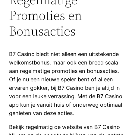
Promoties en
Bonusacties
B7 Casino biedt niet alleen een uitstekende
welkomstbonus, maar ook een breed scala
aan regelmatige promoties en bonusacties.
Of je nu een nieuwe speler bent of al een
ervaren gokker, bij B7 Casino ben je altijd in
voor een leuke verrassing. Met de B7 Casino
app kun je vanuit huis of onderweg optimaal
genieten van deze acties.
Bekijk regelmatig de website van B7 Casino