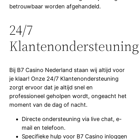
betrouwbaar worden afgehandeld.
24/7
Klantenondersteuning
Bij B7 Casino Nederland staan wij altijd voor
je klaar! Onze 24/7 Klantenondersteuning
zorgt ervoor dat je altijd snel en
professioneel geholpen wordt, ongeacht het
moment van de dag of nacht.
Directe ondersteuning via live chat, e-
mail en telefoon.
Specifieke hulp voor B7 Casino inloggen