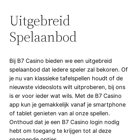
Uitgebreid
Spelaanbod
Bij B7 Casino bieden we een uitgebreid
spelaanbod dat iedere speler zal bekoren. Of
je nu van klassieke tafelspellen houdt of de
nieuwste videoslots wilt uitproberen, bij ons
is er voor ieder wat wils. Met de B7 Casino
app kun je gemakkelijk vanaf je smartphone
of tablet genieten van al onze spellen.
Onthoud dat je een B7 Casino login nodig
hebt om toegang te krijgen tot al deze
spannende opties.