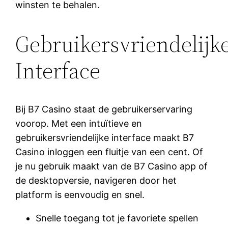
winsten te behalen.
Gebruikersvriendelijk
Interface
Bij B7 Casino staat de gebruikerservaring
voorop. Met een intuïtieve en
gebruikersvriendelijke interface maakt B7
Casino inloggen een fluitje van een cent. Of
je nu gebruik maakt van de B7 Casino app of
de desktopversie, navigeren door het
platform is eenvoudig en snel.
Snelle toegang tot je favoriete spellen