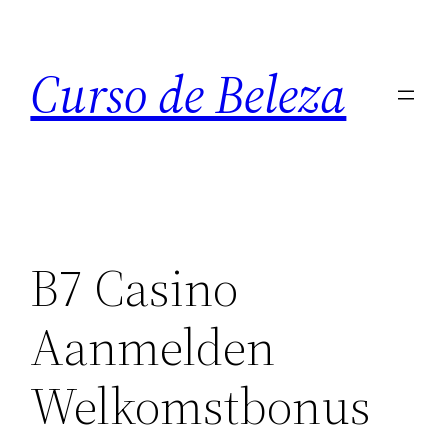
Curso de Beleza
B7 Casino
Aanmelden
Welkomstbonus