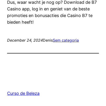
Dus, waar wacht je nog op? Download de B7
Casino app, log in en geniet van de beste
promoties en bonusacties die Casino B7 te
bieden heeft!
December 24, 2024
Denis
Sem categoria
Curso de Beleza