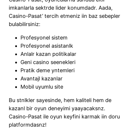
imkanlarla sektrde lider konumdadr. Aada,
Casino-Pasat’ tercih etmeniz iin baz sebepler
bulabilirsiniz:
Profesyonel sistem
Profesyonel asistanlk
Anlalr kazan politikalar
Geni casino seenekleri
Pratik deme yntemleri
Avantajl kazanlar
Mobil uyumlu site
Bu stnlkler sayesinde, hem kaliteli hem de
kazanl bir oyun deneyimi yaayacaksnz.
Casino-Pasat ile oyun keyfini karmak iin doru
platformdasnz!