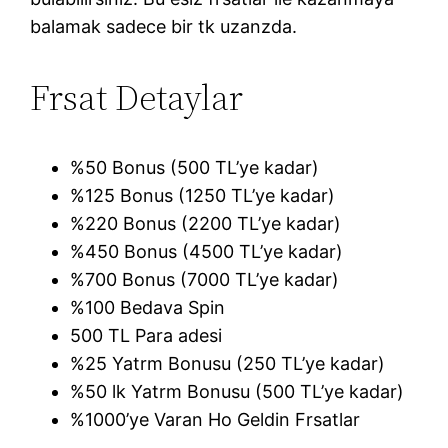
balamak sadece bir tk uzanzda.
Frsat Detaylar
%50 Bonus (500 TL’ye kadar)
%125 Bonus (1250 TL’ye kadar)
%220 Bonus (2200 TL’ye kadar)
%450 Bonus (4500 TL’ye kadar)
%700 Bonus (7000 TL’ye kadar)
%100 Bedava Spin
500 TL Para adesi
%25 Yatrm Bonusu (250 TL’ye kadar)
%50 lk Yatrm Bonusu (500 TL’ye kadar)
%1000’ye Varan Ho Geldin Frsatlar