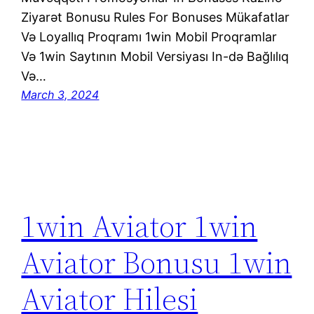
Ziyarət Bonusu Rules For Bonuses Mükafatlar
Və Loyallıq Proqramı 1win Mobil Proqramlar
Və 1win Saytının Mobil Versiyası In-də Bağlılıq
Və…
March 3, 2024
1win Aviator 1win
Aviator Bonusu 1win
Aviator Hilesi