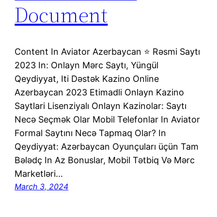
Document
Content In Aviator Azerbaycan ⭐️ Rəsmi Saytı
2023 In: Onlayn Mərc Saytı, Yüngül
Qeydiyyat, Iti Dəstək Kazino Online
Azerbaycan 2023 Etimadli Onlayn Kazino
Saytlari Lisenziyalı Onlayn Kazinolar: Saytı
Necə Seçmək Olar Mobil Telefonlar In Aviator
Formal Saytını Necə Tapmaq Olar? In
Qeydiyyat: Azərbaycan Oyunçuları üçün Tam
Bələdç In Az Bonuslar, Mobil Tətbiq Və Mərc
Marketləri…
March 3, 2024