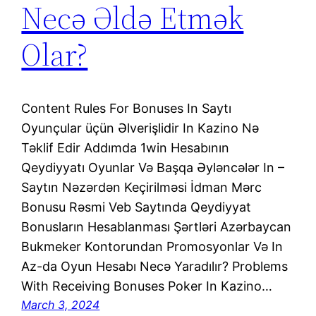
Necə Əldə Etmək
Olar?
Content Rules For Bonuses In Saytı
Oyunçular üçün Əlverişlidir In Kazino Nə
Təklif Edir Addımda 1win Hesabının
Qeydiyyatı Oyunlar Və Başqa Əyləncələr In –
Saytın Nəzərdən Keçirilməsi İdman Mərc
Bonusu Rəsmi Veb Saytında Qeydiyyat
Bonusların Hesablanması Şərtləri Azərbaycan
Bukmeker Kontorundan Promosyonlar Və In
Az-da Oyun Hesabı Necə Yaradılır? Problems
With Receiving Bonuses Poker In Kazino…
March 3, 2024