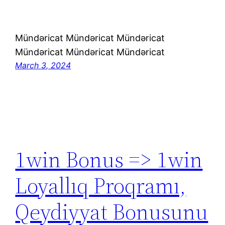
Mündəricat Mündəricat Mündəricat
Mündəricat Mündəricat Mündəricat
March 3, 2024
1win Bonus => 1win
Loyallıq Proqramı,
Qeydiyyat Bonusunu