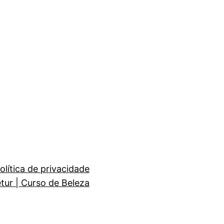
olítica de privacidade
etur | Curso de Beleza