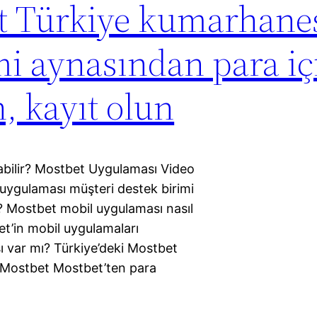
et Türkiye kumarhane
mi aynasından para iç
, kayıt olun
abilir? Mostbet Uygulaması Video
 uygulaması müşteri destek birimi
? Mostbet mobil uygulaması nasıl
et’in mobil uygulamaları
 var mı? Türkiye’deki Mostbet
ı Mostbet Mostbet’ten para