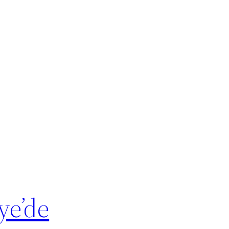
ye’de