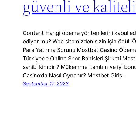
güvenli ve kalitel
Content Hangi ödeme yöntemlerini kabul edi
ediyor mu? Web sitemizden sizin için ödül
Para Yatırma Sorunu Mostbet Casino Ödeme
Türkiye’de Online Spor Bahisleri Şirketi Mos
sahibi kimdir ? Mükemmel tanıtım ve iyi bo
Casino’da Nasıl Oynanır? Mostbet Giriş…
September 17, 2023