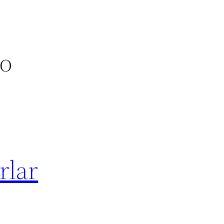
no
rlar