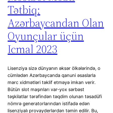
Tətbiq:
Azərbaycandan Olan
Oyunçular üçün
Icmal 2023
Lisenziya sizə dünyanın əksər ölkələrində, o
cümlədən Azərbaycanda qanuni əsaslarla
mərc xidmətləri təklif etməyə imkan verir.
Bütün slot maşınları var-yox sərbəst
təşkilatlar tərəfindən təqdim olunan təsadüfi
nömrə generatorlarından istifadə edən
lisenziyalı provayderlərdən təmin edilir. Bu,