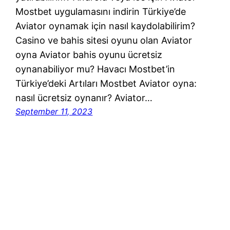
Mostbet uygulamasını indirin Türkiye’de
Aviator oynamak için nasıl kaydolabilirim?
Casino ve bahis sitesi oyunu olan Aviator
oyna Aviator bahis oyunu ücretsiz
oynanabiliyor mu? Havacı Mostbet’in
Türkiye’deki Artıları Mostbet Aviator oyna:
nasıl ücretsiz oynanır? Aviator…
September 11, 2023