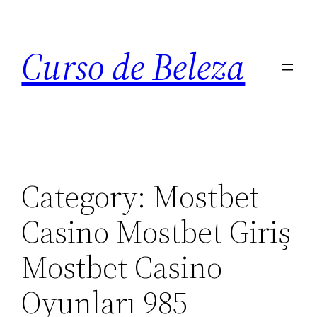
Curso de Beleza
Category:
Mostbet
Casino Mostbet Giriş
Mostbet Casino
Oyunları 985