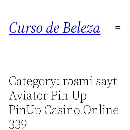
Curso de Beleza
Category:
rəsmi sayt
Aviator Pin Up
PinUp Casino Online
339