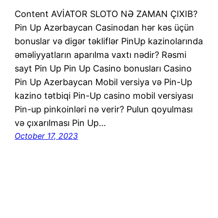
Content AVİATOR SLOTO NƏ ZAMAN ÇIXIB?
Pin Up Azərbaycan Casinodan hər kəs üçün
bonuslar və digər təkliflər PinUp kazinolarında
əməliyyatların aparılma vaxtı nədir? Rəsmi
sayt Pin Up Pin Up Casino bonusları Casino
Pin Up Azerbaycan Mobil versiya və Pin-Up
kazino tətbiqi Pin-Up casino mobil versiyası
Pin-up pinkoinləri nə verir? Pulun qoyulması
və çıxarılması Pin Up…
October 17, 2023