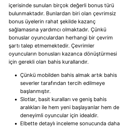
içerisinde sunulan birçok değerli bonus türü
bulunmaktadır. Bunlardan biri olan çevrimsiz
bonus üyelerin rahat şekilde kazanç
sağlamasına yardımcı olmaktadır. Çünkü
bonuslar oyunculardan herhangi bir çevrim
şartı talep etmemektedir. Çevrimler
oyuncuların bonusları kazanca dönüştürmesi
için gerekli olan bahis kurallarıdır.
Çünkü mobilden bahis almak artık bahis
severler tarafından tercih edilmeye
başlanmıştır.
Slotlar, basit kuralları ve geniş bahis
aralıkları ile hem yeni başlayanlar hem de
deneyimli oyuncular için idealdir.
Elbette detaylı inceleme sonucunda daha