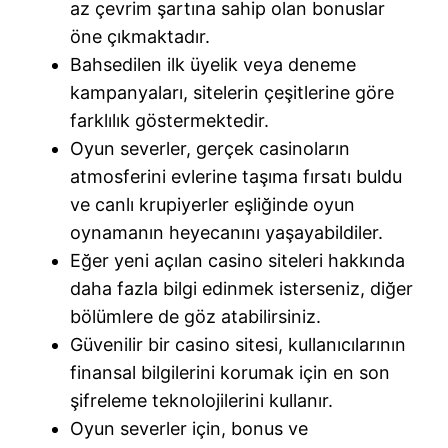
az çevrim şartına sahip olan bonuslar
öne çıkmaktadır.
Bahsedilen ilk üyelik veya deneme
kampanyaları, sitelerin çeşitlerine göre
farklılık göstermektedir.
Oyun severler, gerçek casinoların
atmosferini evlerine taşıma fırsatı buldu
ve canlı krupiyerler eşliğinde oyun
oynamanın heyecanını yaşayabildiler.
Eğer yeni açılan casino siteleri hakkında
daha fazla bilgi edinmek isterseniz, diğer
bölümlere de göz atabilirsiniz.
Güvenilir bir casino sitesi, kullanıcılarının
finansal bilgilerini korumak için en son
şifreleme teknolojilerini kullanır.
Oyun severler için, bonus ve