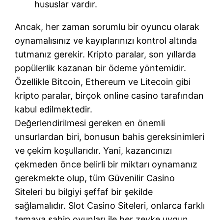
hususlar vardır.
Ancak, her zaman sorumlu bir oyuncu olarak
oynamalısınız ve kayıplarınızı kontrol altında
tutmanız gerekir. Kripto paralar, son yıllarda
popülerlik kazanan bir ödeme yöntemidir.
Özellikle Bitcoin, Ethereum ve Litecoin gibi
kripto paralar, birçok online casino tarafından
kabul edilmektedir.
Değerlendirilmesi gereken en önemli
unsurlardan biri, bonusun bahis gereksinimleri
ve çekim koşullarıdır. Yani, kazancınızı
çekmeden önce belirli bir miktarı oynamanız
gerekmekte olup, tüm Güvenilir Casino
Siteleri bu bilgiyi şeffaf bir şekilde
sağlamalıdır. Slot Casino Siteleri, onlarca farklı
temaya sahip oyunları ile her zevke uygun