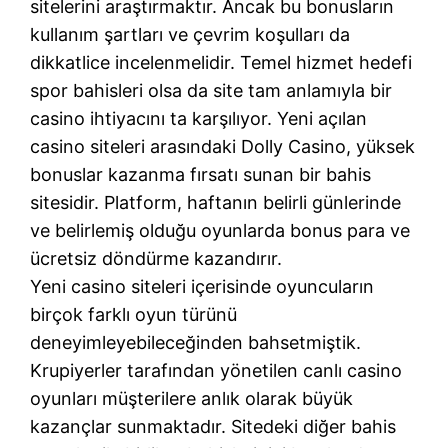
sitelerini araştırmaktır. Ancak bu bonusların
kullanım şartları ve çevrim koşulları da
dikkatlice incelenmelidir. Temel hizmet hedefi
spor bahisleri olsa da site tam anlamıyla bir
casino ihtiyacını ta karşılıyor. Yeni açılan
casino siteleri arasındaki Dolly Casino, yüksek
bonuslar kazanma fırsatı sunan bir bahis
sitesidir. Platform, haftanın belirli günlerinde
ve belirlemiş olduğu oyunlarda bonus para ve
ücretsiz döndürme kazandırır.
Yeni casino siteleri içerisinde oyuncuların
birçok farklı oyun türünü
deneyimleyebileceğinden bahsetmiştik.
Krupiyerler tarafından yönetilen canlı casino
oyunları müşterilere anlık olarak büyük
kazançlar sunmaktadır. Sitedeki diğer bahis