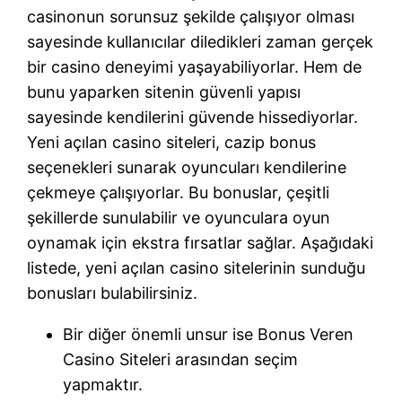
casinonun sorunsuz şekilde çalışıyor olması
sayesinde kullanıcılar diledikleri zaman gerçek
bir casino deneyimi yaşayabiliyorlar. Hem de
bunu yaparken sitenin güvenli yapısı
sayesinde kendilerini güvende hissediyorlar.
Yeni açılan casino siteleri, cazip bonus
seçenekleri sunarak oyuncuları kendilerine
çekmeye çalışıyorlar. Bu bonuslar, çeşitli
şekillerde sunulabilir ve oyunculara oyun
oynamak için ekstra fırsatlar sağlar. Aşağıdaki
listede, yeni açılan casino sitelerinin sunduğu
bonusları bulabilirsiniz.
Bir diğer önemli unsur ise Bonus Veren
Casino Siteleri arasından seçim
yapmaktır.