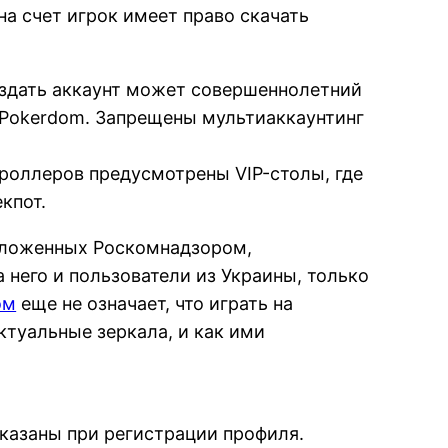
а счет игрок имеет право скачать
Создать аккаунт может совершеннолетний
 Pokerdom. Запрещены мультиаккаунтинг
йроллеров предусмотрены VIP-столы, где
кпот.
 наложенных Роскомнадзором,
 него и пользователи из Украины, только
ом
еще не означает, что играть на
ктуальные зеркала, и как ими
указаны при регистрации профиля.