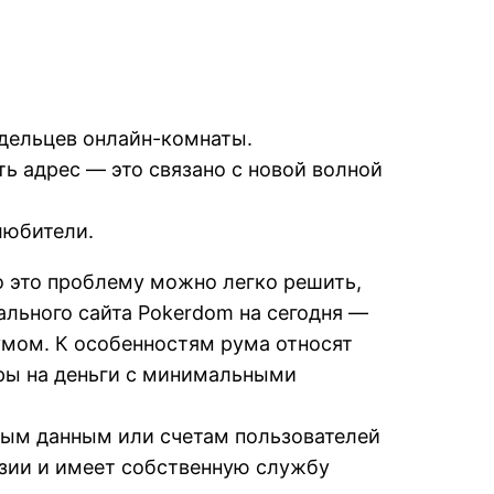
дельцев онлайн-комнаты.
ь адрес — это связано с новой волной
любители.
о это проблему можно легко решить,
льного сайта Pokerdom на сегодня —
умом. К особенностям рума относят
ры на деньги с минимальными
чным данным или счетам пользователей
нзии и имеет собственную службу