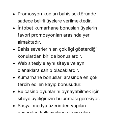
Promosyon kodları bahis sektöründe
sadece belirli üyelere verilmektedir.
İntobet kumarhane bonusları üyelerin
favori promosyonları arasında yer
almaktadır.
Bahis severlerin en çok ilgi gösterdiği
konulardan biri de bonuslardır.
Web sitesiyle aynı siteye ve aynı
olanaklara sahip olacaklardır.
Kumarhane bonusları arasında en çok
tercih edilen kayıp bonusudur.
Bu casino oyunlarını oynayabilmek için
siteye üyeliğinizin bulunması gerekiyor.
Sosyal medya üzerinden yapılan
duyurular, kullanıcıların siteye olan