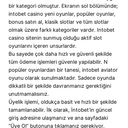
bir kategori olmuştur. Ekranın sol bölümünde;
intobet casino yeni oyunlar, popüler oyunlar,
bonus satın al, klasik slotlar ve tüm slotlar
olmak üzere farklı kategoriler vardır. Intobet
casino sitenin sunmuş olduğu aktif slot
oyunlarını içeren unsurlardır.
Bu sayede çok daha hızlı ve güvenli şekilde
tüm ödeme işlemleri güvenle yapılabilir. N
popüler oyunlardan bir tanesi, intobet aviator
oyunu olarak sunulmaktadır. Sadece oyunda
dikkatli bir şekilde davranmanız gerektiğini
unutmamalısınız.
Üyelik işlemi, oldukça basit ve hızlı bir şekilde
tamamlanabilir. İlk olarak, İntobet’in güncel
giriş adresine ulaşmanız ve ana sayfadaki
“Üye Ol” butonuna tıklamanız gerekiyor.