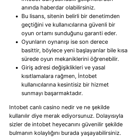
anında haberdar olabilirsiniz.
Bu lisans, sitenin belirli bir denetimden
geçtiğini ve kullanıcılarına güvenli bir
oyun ortamı sunduğunu garanti eder.
Oyunların oynanışı ise son derece
basittir, böylece yeni başlayanlar bile kısa
sürede oyun mekaniklerini öğrenebilir.
Giriş adresi değişiklikleri ve yasal
kısıtlamalara rağmen, İntobet
kullanıcılarına kesintisiz bir hizmet
sunmayı başarmaktadır.
Intobet canlı casino nedir ve ne şekilde
kullanılır diye merak ediyorsunuz. Dolayısıyla
sizler de intobet heyecanını güvenilir şekilde
bulmanın kolaylığını burada yaşayabilirsiniz.