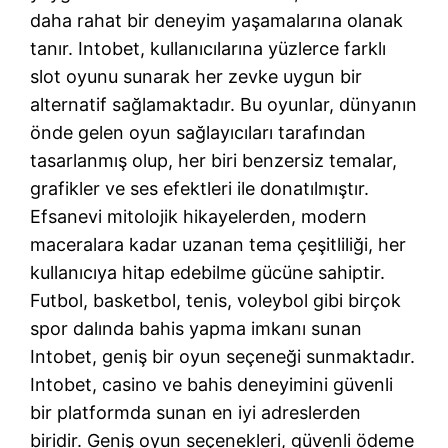
daha rahat bir deneyim yaşamalarına olanak
tanır. Intobet, kullanıcılarına yüzlerce farklı
slot oyunu sunarak her zevke uygun bir
alternatif sağlamaktadır. Bu oyunlar, dünyanın
önde gelen oyun sağlayıcıları tarafından
tasarlanmış olup, her biri benzersiz temalar,
grafikler ve ses efektleri ile donatılmıştır.
Efsanevi mitolojik hikayelerden, modern
maceralara kadar uzanan tema çeşitliliği, her
kullanıcıya hitap edebilme gücüne sahiptir.
Futbol, basketbol, tenis, voleybol gibi birçok
spor dalında bahis yapma imkanı sunan
Intobet, geniş bir oyun seçeneği sunmaktadır.
Intobet, casino ve bahis deneyimini güvenli
bir platformda sunan en iyi adreslerden
biridir. Geniş oyun seçenekleri, güvenli ödeme