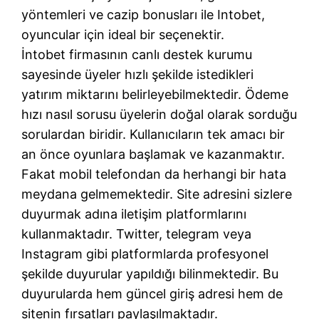
yöntemleri ve cazip bonusları ile Intobet,
oyuncular için ideal bir seçenektir.
İntobet firmasının canlı destek kurumu
sayesinde üyeler hızlı şekilde istedikleri
yatırım miktarını belirleyebilmektedir. Ödeme
hızı nasıl sorusu üyelerin doğal olarak sorduğu
sorulardan biridir. Kullanıcıların tek amacı bir
an önce oyunlara başlamak ve kazanmaktır.
Fakat mobil telefondan da herhangi bir hata
meydana gelmemektedir. Site adresini sizlere
duyurmak adına iletişim platformlarını
kullanmaktadır. Twitter, telegram veya
Instagram gibi platformlarda profesyonel
şekilde duyurular yapıldığı bilinmektedir. Bu
duyurularda hem güncel giriş adresi hem de
sitenin fırsatları paylaşılmaktadır.