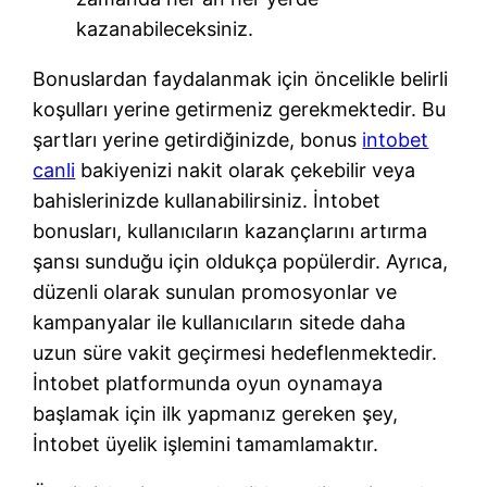
kazanabileceksiniz.
Bonuslardan faydalanmak için öncelikle belirli
koşulları yerine getirmeniz gerekmektedir. Bu
şartları yerine getirdiğinizde, bonus
intobet
canli
bakiyenizi nakit olarak çekebilir veya
bahislerinizde kullanabilirsiniz. İntobet
bonusları, kullanıcıların kazançlarını artırma
şansı sunduğu için oldukça popülerdir. Ayrıca,
düzenli olarak sunulan promosyonlar ve
kampanyalar ile kullanıcıların sitede daha
uzun süre vakit geçirmesi hedeflenmektedir.
İntobet platformunda oyun oynamaya
başlamak için ilk yapmanız gereken şey,
İntobet üyelik işlemini tamamlamaktır.