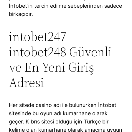
İntobet’in tercih edilme sebeplerinden sadece
birkaçıdır.
intobet247 –
intobet248 Güvenli
ve En Yeni Giriş
Adresi
Her sitede casino adı ile bulunurken İntobet
sitesinde bu oyun adı kumarhane olarak
geçer. Kıbrıs sitesi olduğu için Türkçe bir
kelime olan kumarhane olarak amacına uygun