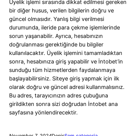
Üyelik işlemi sırasında dikkat edilmesi gereken
bir diğer husus, verilen bilgilerin doğru ve
güncel olmasıdır. Yanlış bilgi verilmesi
durumunda, ileride para çekme işlemlerinde
sorun yaşanabilir. Ayrıca, hesabınızın
doğrulanması gerektiğinde bu bilgiler
kullanılacaktır. Üyelik işlemini tamamladıktan
sonra, hesabınıza giriş yapabilir ve İntobet’in
sunduğu tüm hizmetlerden faydalanmaya
başlayabilirsiniz. Siteye giriş yapmak için ilk
olarak doğru ve güncel adresi kullanmalısınız.
Bu adres, tarayıcınızın adres çubuğuna
girildikten sonra sizi doğrudan İntobet ana
sayfasına yönlendirecektir.
November 7, 2024
Denis
Sem categoria