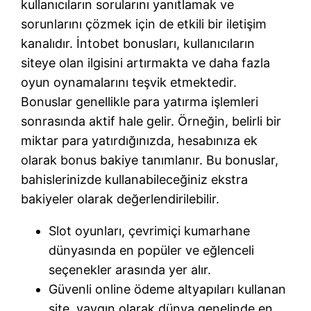
kullanıcıların sorularını yanıtlamak ve
sorunlarını çözmek için de etkili bir iletişim
kanalıdır. İntobet bonusları, kullanıcıların
siteye olan ilgisini artırmakta ve daha fazla
oyun oynamalarını teşvik etmektedir.
Bonuslar genellikle para yatırma işlemleri
sonrasında aktif hale gelir. Örneğin, belirli bir
miktar para yatırdığınızda, hesabınıza ek
olarak bonus bakiye tanımlanır. Bu bonuslar,
bahislerinizde kullanabileceğiniz ekstra
bakiyeler olarak değerlendirilebilir.
Slot oyunları, çevrimiçi kumarhane
dünyasında en popüler ve eğlenceli
seçenekler arasında yer alır.
Güvenli online ödeme altyapıları kullanan
site, yaygın olarak dünya genelinde en