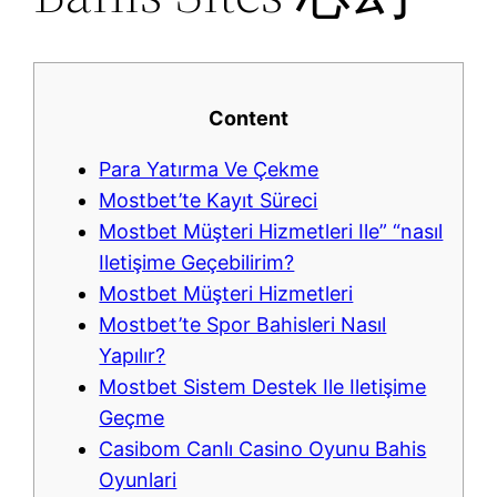
Content
Para Yatırma Ve Çekme
Mostbet’te Kayıt Süreci
Mostbet Müşteri Hizmetleri Ile” “nasıl
Iletişime Geçebilirim?
Mostbet Müşteri Hizmetleri
Mostbet’te Spor Bahisleri Nasıl
Yapılır?
Mostbet Sistem Destek Ile Iletişime
Geçme
Casibom Canlı Casino Oyunu Bahis
Oyunlari