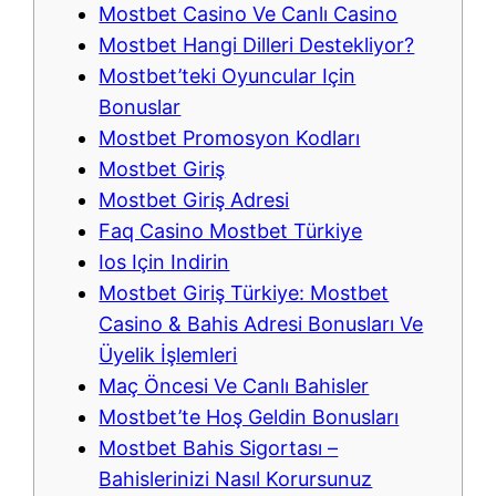
Mostbet Casino Ve Canlı Casino
Mostbet Hangi Dilleri Destekliyor?
Mostbet’teki Oyuncular Için
Bonuslar
Mostbet Promosyon Kodları
Mostbet Giriş
Mostbet Giriş Adresi
Faq Casino Mostbet Türkiye
Ios Için Indirin
Mostbet Giriş Türkiye: Mostbet
Casino & Bahis Adresi Bonusları Ve
Üyelik İşlemleri
Maç Öncesi Ve Canlı Bahisler
Mostbet’te Hoş Geldin Bonusları
Mostbet Bahis Sigortası –
Bahislerinizi Nasıl Korursunuz