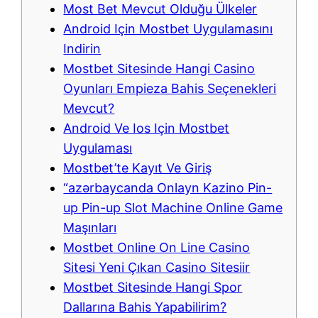
Most Bet Mevcut Olduğu Ülkeler
Android Için Mostbet Uygulamasını
Indirin
Mostbet Sitesinde Hangi Casino
Oyunları Empieza Bahis Seçenekleri
Mevcut?
Android Ve Ios Için Mostbet
Uygulaması
Mostbet’te Kayıt Ve Giriş
“azərbaycanda Onlayn Kazino Pin-
up Pin-up Slot Machine Online Game
Maşınları
Mostbet Online On Line Casino
Sitesi Yeni Çıkan Casino Sitesiir
Mostbet Sitesinde Hangi Spor
Dallarına Bahis Yapabilirim?