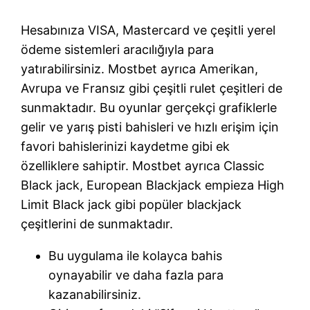
Hesabınıza VISA, Mastercard ve çeşitli yerel
ödeme sistemleri aracılığıyla para
yatırabilirsiniz. Mostbet ayrıca Amerikan,
Avrupa ve Fransız gibi çeşitli rulet çeşitleri de
sunmaktadır. Bu oyunlar gerçekçi grafiklerle
gelir ve yarış pisti bahisleri ve hızlı erişim için
favori bahislerinizi kaydetme gibi ek
özelliklere sahiptir. Mostbet ayrıca Classic
Black jack, European Blackjack empieza High
Limit Black jack gibi popüler blackjack
çeşitlerini de sunmaktadır.
Bu uygulama ile kolayca bahis
oynayabilir ve daha fazla para
kazanabilirsiniz.