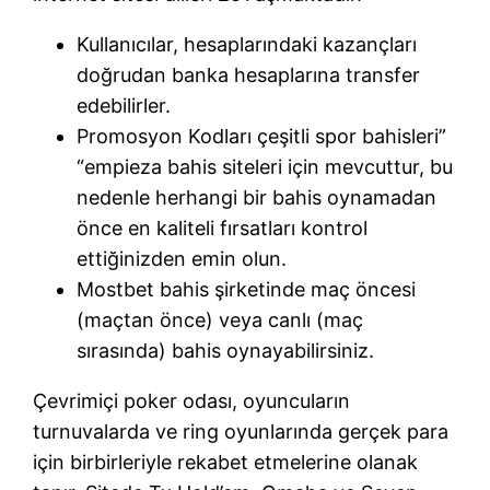
Kullanıcılar, hesaplarındaki kazançları
doğrudan banka hesaplarına transfer
edebilirler.
Promosyon Kodları çeşitli spor bahisleri”
“empieza bahis siteleri için mevcuttur, bu
nedenle herhangi bir bahis oynamadan
önce en kaliteli fırsatları kontrol
ettiğinizden emin olun.
Mostbet bahis şirketinde maç öncesi
(maçtan önce) veya canlı (maç
sırasında) bahis oynayabilirsiniz.
Çevrimiçi poker odası, oyuncuların
turnuvalarda ve ring oyunlarında gerçek para
için birbirleriyle rekabet etmelerine olanak