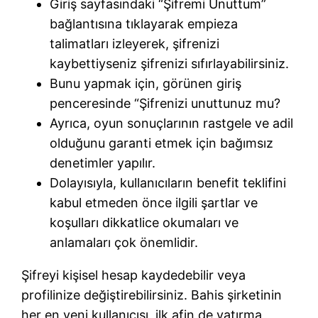
Giriş sayfasındaki “Şifremi Unuttum”
bağlantısına tıklayarak empieza
talimatları izleyerek, şifrenizi
kaybettiyseniz şifrenizi sıfırlayabilirsiniz.
Bunu yapmak için, görünen giriş
penceresinde “Şifrenizi unuttunuz mu?
Ayrıca, oyun sonuçlarının rastgele ve adil
olduğunu garanti etmek için bağımsız
denetimler yapılır.
Dolayısıyla, kullanıcıların benefit teklifini
kabul etmeden önce ilgili şartlar ve
koşulları dikkatlice okumaları ve
anlamaları çok önemlidir.
Şifreyi kişisel hesap kaydedebilir veya
profilinize değiştirebilirsiniz. Bahis şirketinin
her en yeni kullanıcısı, ilk afin de yatırma