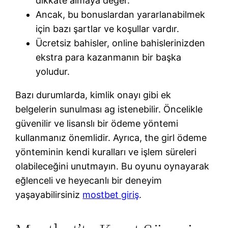
dikkate almaya değer.
Ancak, bu bonuslardan yararlanabilmek
için bazı şartlar ve koşullar vardır.
Ücretsiz bahisler, online bahislerinizden
ekstra para kazanmanın bir başka
yoludur.
Bazı durumlarda, kimlik onayı gibi ek
belgelerin sunulması ag istenebilir. Öncelikle
güvenilir ve lisanslı bir ödeme yöntemi
kullanmanız önemlidir. Ayrıca, the girl ödeme
yönteminin kendi kuralları ve işlem süreleri
olabileceğini unutmayın. Bu oyunu oynayarak
eğlenceli ve heyecanlı bir deneyim
yaşayabilirsiniz
mostbet giriş
.