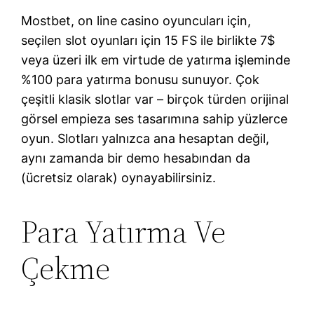
Mostbet, on line casino oyuncuları için,
seçilen slot oyunları için 15 FS ile birlikte 7$
veya üzeri ilk em virtude de yatırma işleminde
%100 para yatırma bonusu sunuyor. Çok
çeşitli klasik slotlar var – birçok türden orijinal
görsel empieza ses tasarımına sahip yüzlerce
oyun. Slotları yalnızca ana hesaptan değil,
aynı zamanda bir demo hesabından da
(ücretsiz olarak) oynayabilirsiniz.
Para Yatırma Ve
Çekme