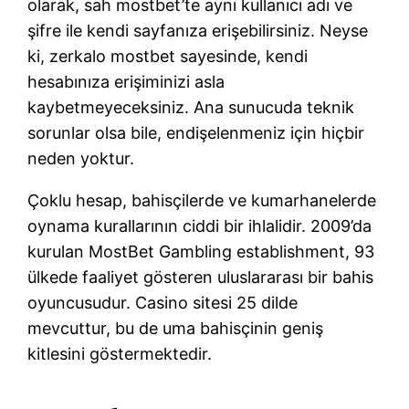
olarak, sah mostbet’te aynı kullanıcı adı ve
şifre ile kendi sayfanıza erişebilirsiniz. Neyse
ki, zerkalo mostbet sayesinde, kendi
hesabınıza erişiminizi asla
kaybetmeyeceksiniz. Ana sunucuda teknik
sorunlar olsa bile, endişelenmeniz için hiçbir
neden yoktur.
Çoklu hesap, bahisçilerde ve kumarhanelerde
oynama kurallarının ciddi bir ihlalidir. 2009’da
kurulan MostBet Gambling establishment, 93
ülkede faaliyet gösteren uluslararası bir bahis
oyuncusudur. Casino sitesi 25 dilde
mevcuttur, bu de uma bahisçinin geniş
kitlesini göstermektedir.