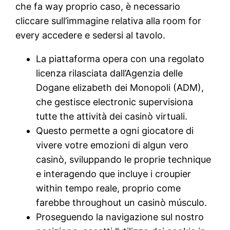
che fa way proprio caso, è necessario
cliccare sull’immagine relativa alla room for
every accedere e sedersi al tavolo.
La piattaforma opera con una regolato
licenza rilasciata dall’Agenzia delle
Dogane elizabeth dei Monopoli (ADM),
che gestisce electronic supervisiona
tutte the attività dei casinò virtuali.
Questo permette a ogni giocatore di
vivere votre emozioni di algun vero
casinò, sviluppando le proprie technique
e interagendo que incluye i croupier
within tempo reale, proprio come
farebbe throughout un casinò músculo.
Proseguendo la navigazione sul nostro