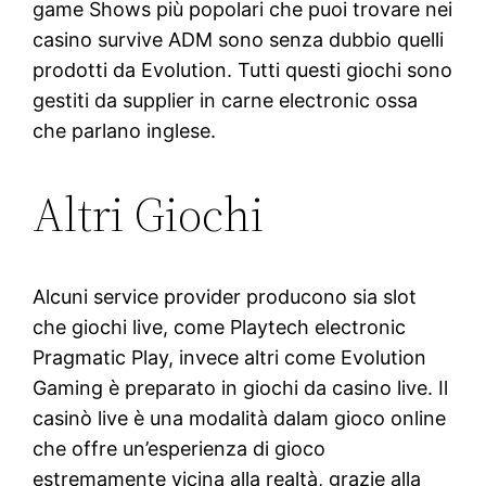
game Shows più popolari che puoi trovare nei
casino survive ADM sono senza dubbio quelli
prodotti da Evolution. Tutti questi giochi sono
gestiti da supplier in carne electronic ossa
che parlano inglese.
Altri Giochi
Alcuni service provider producono sia slot
che giochi live, come Playtech electronic
Pragmatic Play, invece altri come Evolution
Gaming è preparato in giochi da casino live. Il
casinò live è una modalità dalam gioco online
che offre un’esperienza di gioco
estremamente vicina alla realtà, grazie alla