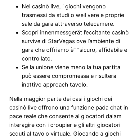
Nel casinò live, i giochi vengono
trasmessi da studi o weil vere e proprie
sale da gara attraverso telecamere.
Scopri innenmessgerät l’eccitante casinò
survive di StarVegas ove l’ambiente di
gara che offriamo è” “sicuro, affidabile e
controllato.
Se la unione viene meno la tua partita
può essere compromessa e risulterai
inattivo approach tavolo.
Nella maggior parte dei casi i giochi dei
casinò live offrono una funzione pada chat in
pace reale che consente ai giocatori dalam
interagire con i croupier e gli altri giocatori
seduti al tavolo virtuale. Giocando a giochi