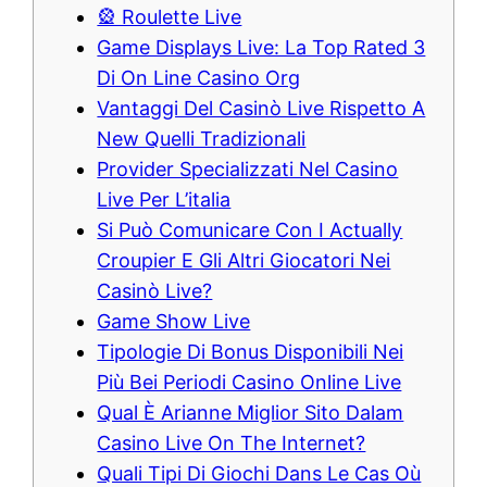
🎡 Roulette Live
Game Displays Live: La Top Rated 3
Di On Line Casino Org
Vantaggi Del Casinò Live Rispetto A
New Quelli Tradizionali
Provider Specializzati Nel Casino
Live Per L’italia
Si Può Comunicare Con I Actually
Croupier E Gli Altri Giocatori Nei
Casinò Live?
Game Show Live
Tipologie Di Bonus Disponibili Nei
Più Bei Periodi Casino Online Live
Qual È Arianne Miglior Sito Dalam
Casino Live On The Internet?
Quali Tipi Di Giochi Dans Le Cas Où