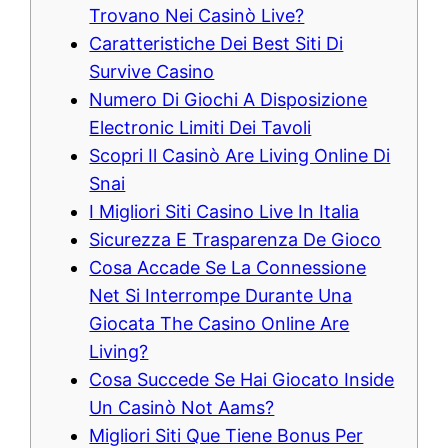
Trovano Nei Casinò Live?
Caratteristiche Dei Best Siti Di
Survive Casino
Numero Di Giochi A Disposizione
Electronic Limiti Dei Tavoli
Scopri Il Casinò Are Living Online Di
Snai
I Migliori Siti Casino Live In Italia
Sicurezza E Trasparenza De Gioco
Cosa Accade Se La Connessione
Net Si Interrompe Durante Una
Giocata The Casino Online Are
Living?
Cosa Succede Se Hai Giocato Inside
Un Casinò Not Aams?
Migliori Siti Que Tiene Bonus Per