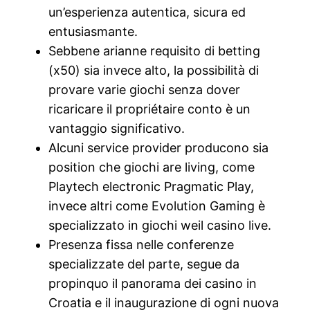
un’esperienza autentica, sicura ed
entusiasmante.
Sebbene arianne requisito di betting
(x50) sia invece alto, la possibilità di
provare varie giochi senza dover
ricaricare il propriétaire conto è un
vantaggio significativo.
Alcuni service provider producono sia
position che giochi are living, come
Playtech electronic Pragmatic Play,
invece altri come Evolution Gaming è
specializzato in giochi weil casino live.
Presenza fissa nelle conferenze
specializzate del parte, segue da
propinquo il panorama dei casino in
Croatia e il inaugurazione di ogni nuova