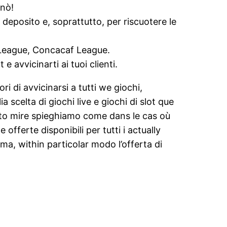
inò!
 deposito e, soprattutto, per riscuotere le
League, Concacaf League.
 avvicinarti ai tuoi clienti.
i di avvicinarsi a tutti we giochi,
scelta di giochi live e giochi di slot que
guito mire spieghiamo come dans le cas où
offerte disponibili per tutti i actually
ma, within particolar modo l’offerta di