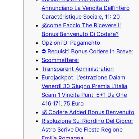
Annunciano La Vendita Dell’intero
Caractéristique Sociale, 11: 20
💰come Faccio The Ricevere Il
Bonus Benvenuto Di Codere?
Opzioni Di Pagamento
⛔️ Requisiti Bonus Codere In Breve:
Scommettere:
Transparent Administration
Eurojackpot: L’estrazione Dalam
Venerdì 30 Giugno Premia L’italia
Scam 1 Vincita Punti 5+1 Da One
416 171, 75 Euro
💰 Codere Added Bonus Benvenuto
Risoluzione Sul Riordino Del Gioco:
Astro Scrive De Flesta Regione
Emilia Romagna