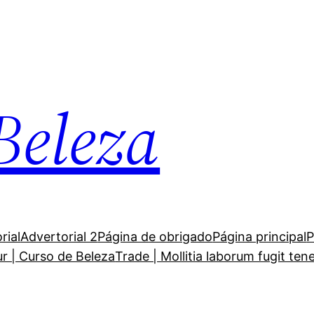
Beleza
rial
Advertorial 2
Página de obrigado
Página principal
P
ur | Curso de Beleza
Trade | Mollitia laborum fugit ten