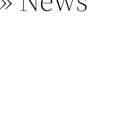
» News