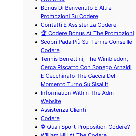
Bonus Di Benvenuto E Altre
Promozioni Su Codere
Contatti E Assistenza Codere
🏆 Codere Bonus At The Promozioni
Scopri Pada Più Sul Terme Conseillé
Codere
Tennis Berrettini, The Wimbledon,
Cerca Riscatto Con Sonego Arnaldi
E Cecchinato The Caccia Del
Momento Turno Su Sisal It
Information Within The Adm
Website
Assistenza Clienti
Codere
⚽️ Quali Sport Proposition Codere?
William Hill At The Codere