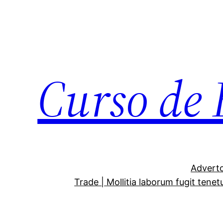
Curso de 
Adverto
Trade | Mollitia laborum fugit tenet