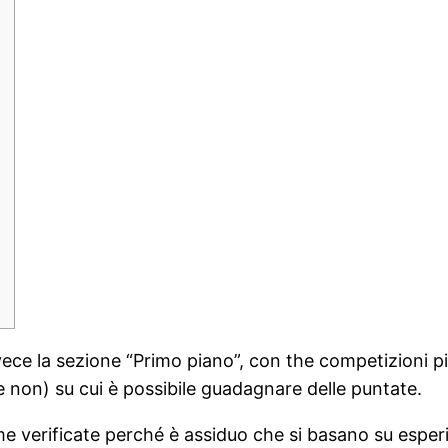
e la sezione “Primo piano”, con the competizioni più 
e non) su cui è possibile guadagnare delle puntate.
 verificate perché è assiduo che si basano su esperi