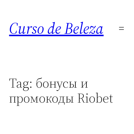
Curso de Beleza
Tag:
бонусы и
промокоды Riobet