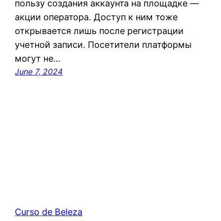
пользу создания аккаунта на площадке —
акции оператора. Доступ к ним тоже
открывается лишь после регистрации
учетной записи. Посетители платформы
могут не…
June 7, 2024
Curso de Beleza