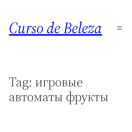
Curso de Beleza
Tag:
игровые
автоматы фрукты