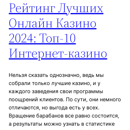
Рейтинг Лучших
Онлайн Казино
2024: Топ-10
Интернет-казино
Нельзя сказать однозначно, ведь мы
собрали только лучшие казино, и у
каждого заведения свои программы
поощрений клиентов. По сути, они немного
отличаются, но выгода есть у всех.
Вращение барабанов все равно состоится,
а результаты можно узнать в статистике