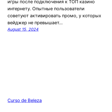
игры после подключения к ТОП казино
интернету. Опытные пользователи
советуют активировать промо, у которых
вейджер не превышает…
August 15, 2024
Curso de Beleza