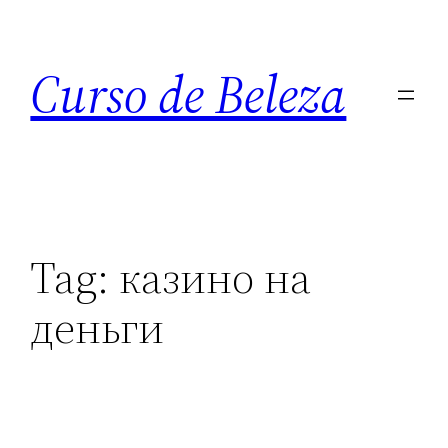
Curso de Beleza
Tag:
казино на
деньги