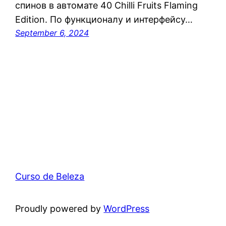
спинов в автомате 40 Chilli Fruits Flaming
Edition. По функционалу и интерфейсу…
September 6, 2024
Curso de Beleza
Proudly powered by
WordPress