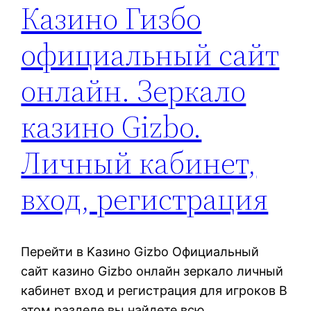
Казино Гизбо
официальный сайт
онлайн. Зеркало
казино Gizbo.
Личный кабинет,
вход, регистрация
Перейти в Kaзино Gizbо Официальный
сайт казино Gizbo онлайн зеркало личный
кабинет вход и регистрация для игроков В
этом разделе вы найдете всю