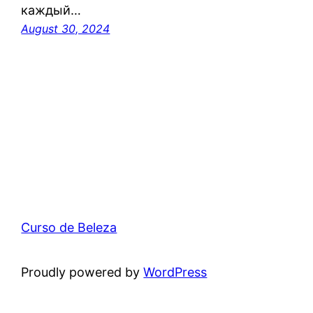
каждый…
August 30, 2024
Curso de Beleza
Proudly powered by
WordPress