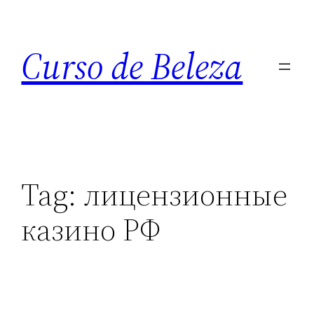
Curso de Beleza
Tag:
лицензионные
казино РФ