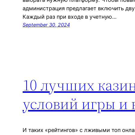
администрация предлагает включить дв
Каждый раз при входе в учетную…
September 30, 2024
10 лучших кази
условий игры и
И таких «рейтингов» с лживыми топ онла