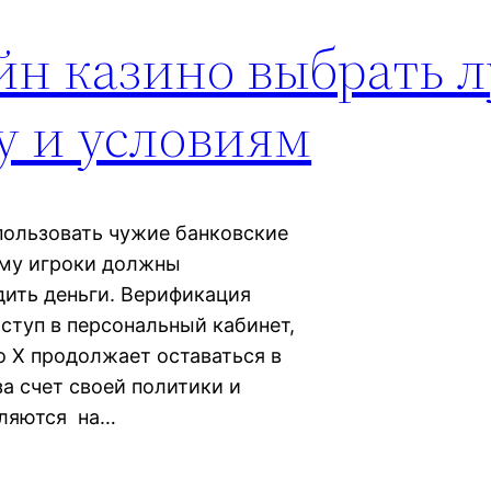
йн казино выбрать 
у и условиям
пользовать чужие банковские
ому игроки должны
дить деньги. Верификация
ступ в персональный кабинет,
o X продолжает оставаться в
а счет своей политики и
вляются на…