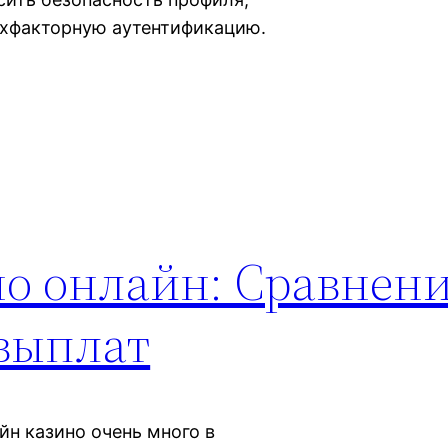
ухфакторную аутентификацию.
но онлайн: Сравнен
 выплат
йн казино очень много в