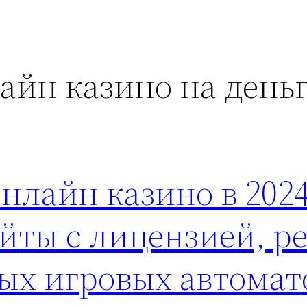
айн казино на день
нлайн казино в 202
йты с лицензией, р
ых игровых автомат