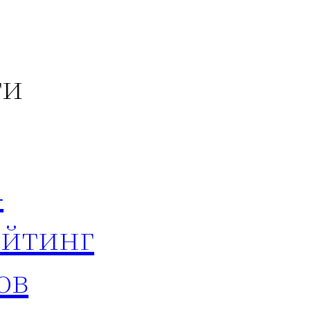
ги
4
ейтинг
ов