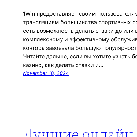
1Win предоставляет своим пользователя
трансляциям большинства спортивных со
есть возможность делать ставки до или 
комплексному и эффективному обслужив
контора завоевала большую популярность
Читайте дальше, если вы хотите узнать бо
казино, как делать ставки и…
November 18, 2024
Лучшие онлайн 