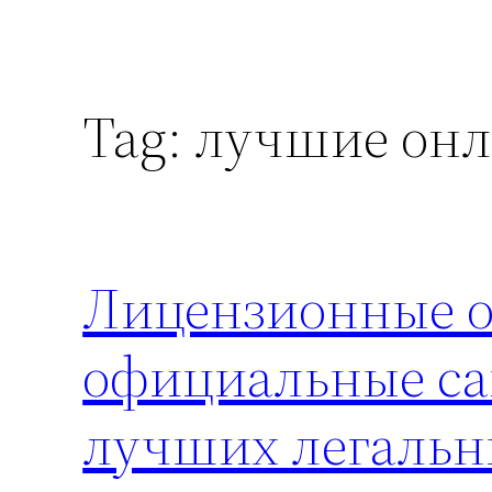
Tag:
лучшие онл
Лицензионные о
официальные са
лучших легальн