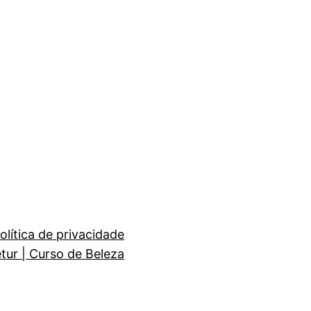
olítica de privacidade
etur | Curso de Beleza