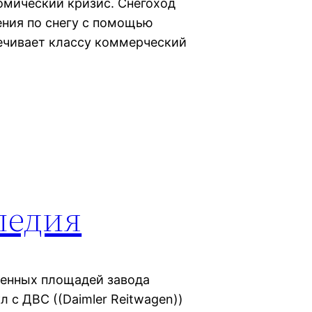
омический кризис. Снегоход
ния по снегу с помощью
печивает классу коммерческий
педия
венных площадей завода
 с ДВС ((Daimler Reitwagen))