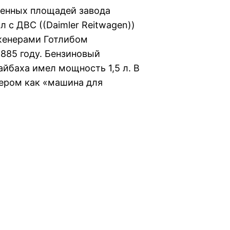
венных площадей завода
 с ДВС ((Daimler Reitwagen))
женерами Готлибом
885 году. Бензиновый
йбаха имел мощность 1,5 л. В
лером как «машина для