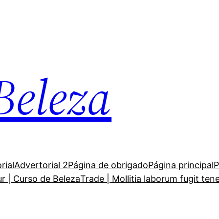
Beleza
rial
Advertorial 2
Página de obrigado
Página principal
P
ur | Curso de Beleza
Trade | Mollitia laborum fugit ten