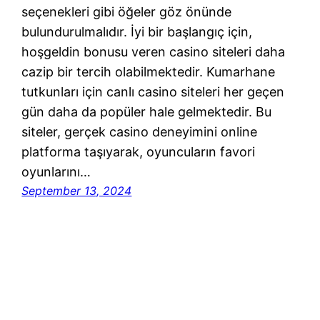
seçenekleri gibi öğeler göz önünde
bulundurulmalıdır. İyi bir başlangıç için,
hoşgeldin bonusu veren casino siteleri daha
cazip bir tercih olabilmektedir. Kumarhane
tutkunları için canlı casino siteleri her geçen
gün daha da popüler hale gelmektedir. Bu
siteler, gerçek casino deneyimini online
platforma taşıyarak, oyuncuların favori
oyunlarını…
September 13, 2024