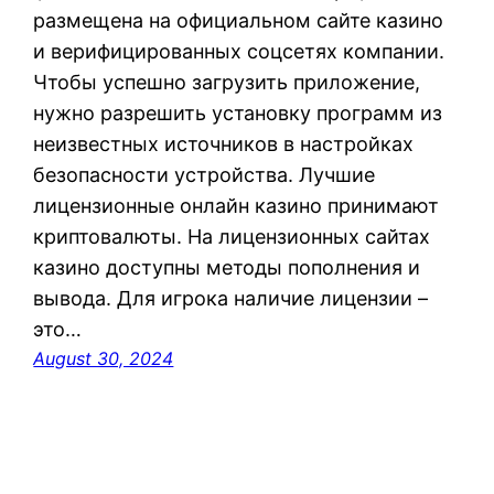
размещена на официальном сайте казино
и верифицированных соцсетях компании.
Чтобы успешно загрузить приложение,
нужно разрешить установку программ из
неизвестных источников в настройках
безопасности устройства. Лучшие
лицензионные онлайн казино принимают
криптовалюты. На лицензионных сайтах
казино доступны методы пополнения и
вывода. Для игрока наличие лицензии –
это…
August 30, 2024