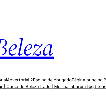
Beleza
rial
Advertorial 2
Página de obrigado
Página principal
P
ur | Curso de Beleza
Trade | Mollitia laborum fugit ten