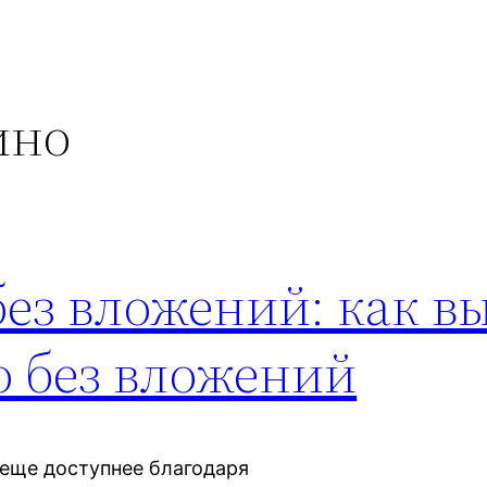
ино
ез вложений: как в
о без вложений
еще доступнее благодаря