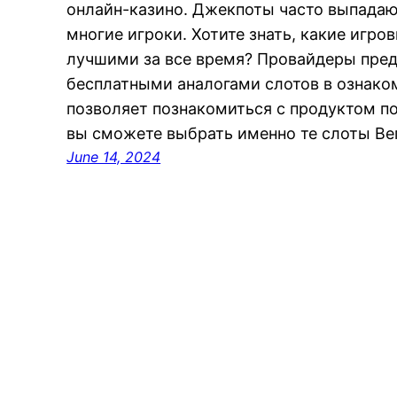
онлайн-казино. Джекпоты часто выпадают
многие игроки. Хотите знать, какие игр
лучшими за все время? Провайдеры пред
бесплатными аналогами слотов в ознаком
позволяет познакомиться с продуктом п
вы сможете выбрать именно те слоты Ве
June 14, 2024