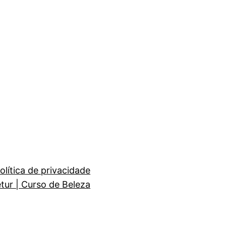
olítica de privacidade
etur | Curso de Beleza