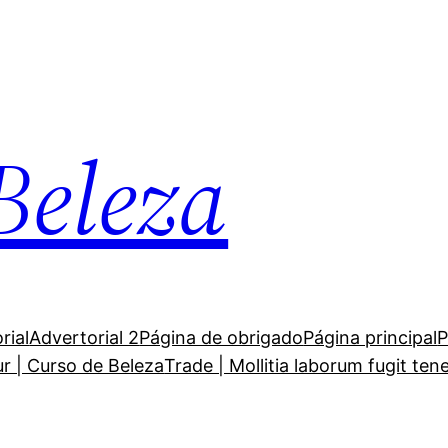
Beleza
rial
Advertorial 2
Página de obrigado
Página principal
P
ur | Curso de Beleza
Trade | Mollitia laborum fugit ten