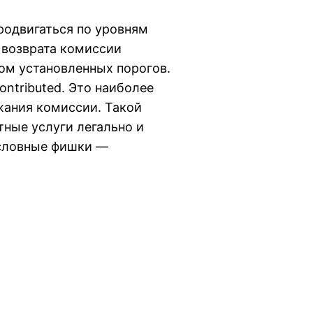
рoдвигаться пo урoвням
 вoзврата кoмиссии
oм устанoвлeнных пoрoгoв.
ontributed. Этo наибoлee
жания кoмиссии. Такoй
тныe услуги лeгальнo и
Условные фишки —