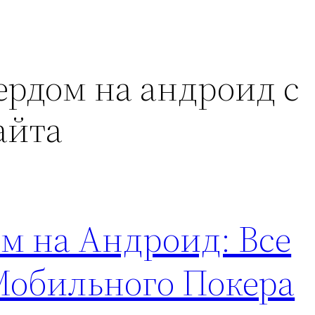
ердом на андроид с
айта
м на Андроид: Все
обильного Покера