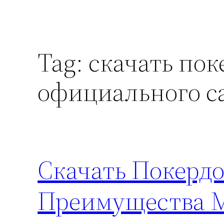
Tag:
скачать пок
официального с
Скачать Покердо
Преимущества М