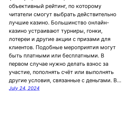
объективный рейтинг, по которому
читатели смогут выбрать действительно
лучшие казино. Большинство онлайн-
казино устраивают турниры, гонки,
лотереи и другие акции с призами для
клиентов. Подобные мероприятия могут
быть платными или бесплатными. В
первом случае нужно делать взнос за
участие, пополнять счёт или выполнять
другие условия, связанные с деньгами. В…
July 24, 2024