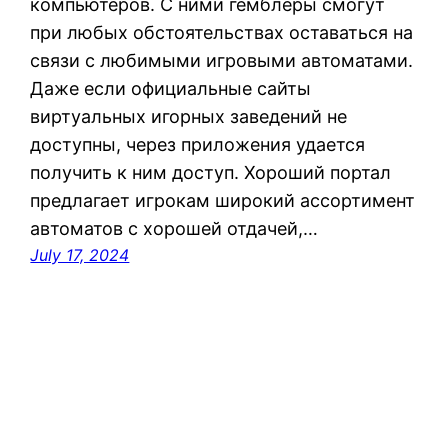
компьютеров. С ними гемблеры смогут
при любых обстоятельствах оставаться на
связи с любимыми игровыми автоматами.
Даже если официальные сайты
виртуальных игорных заведений не
доступны, через приложения удается
получить к ним доступ. Хороший портал
предлагает игрокам широкий ассортимент
автоматов с хорошей отдачей,…
July 17, 2024