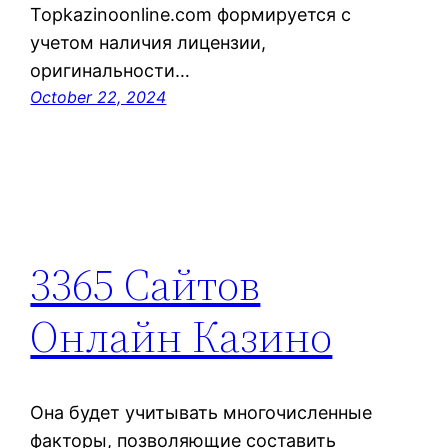
Topkazinoonline.com формируется с
учетом наличия лицензии,
оригинальности…
October 22, 2024
3365 Сайтов
Онлайн Казино
Она будет учитывать многочисленные
факторы, позволяющие составить