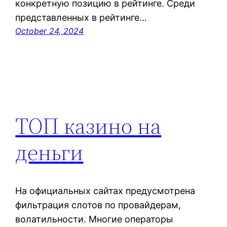
конкретную позицию в рейтинге. Среди
представленных в рейтинге…
October 24, 2024
ТОП казино на
деньги
На официальных сайтах предусмотрена
фильтрация слотов по провайдерам,
волатильности. Многие операторы