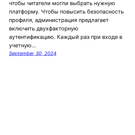
чтобы читатели могли выбрать нужную
платформу. Чтобы повысить безопасность
профиля, администрация предлагает
включить двухфакторную
аутентификацию. Каждый раз при входе в
учетную…
September 30, 2024