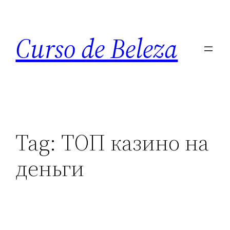
Curso de Beleza
Tag:
ТОП казино на
деньги