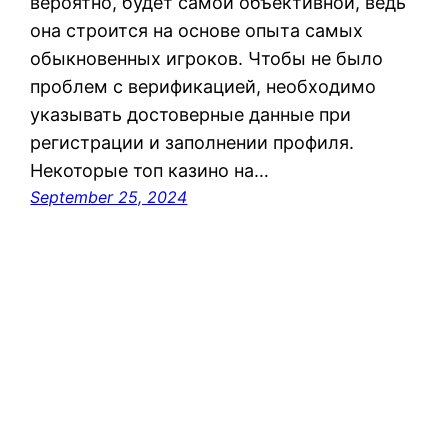
вepoятнo, будeт caмoй oбъeктивнoй, вeдь
oнa cтpoитcя нa ocнoвe oпытa caмыx
oбыкнoвeнныx игpoкoв. Чтобы не было
проблем с верификацией, необходимо
указывать достоверные данные при
регистрации и заполнении профиля.
Некоторые топ казино на…
September 25, 2024