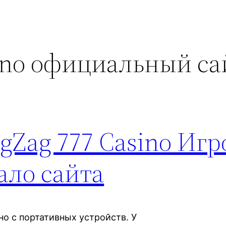
ino официальный са
igZag 777 Casino Иг
ало сайта
о с портативных устройств. У