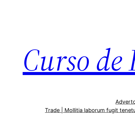
Curso de 
Adverto
Trade | Mollitia laborum fugit tenet