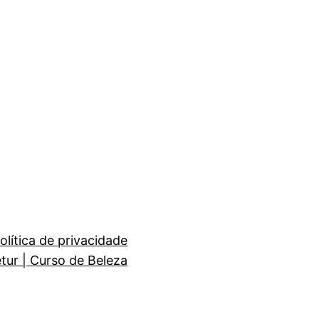
olítica de privacidade
etur | Curso de Beleza