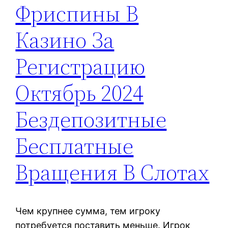
Фриспины В
Казино За
Регистрацию
Октябрь 2024
Бездепозитные
Бесплатные
Вращения В Слотах
Чем крупнее сумма, тем игроку
потребуется поставить меньше. Игрок