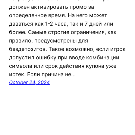
должен активировать промо за
определенное время. На него может
даваться как 1-2 часа, так и 7 дней или
более. Самые строгие ограничения, как
правило, предусмотрены для
бездепозитов. Такое возможно, если игрок
допустил ошибку при вводе комбинации
символа или срок действия купона уже
истек. Если причина не…
October 24, 2024