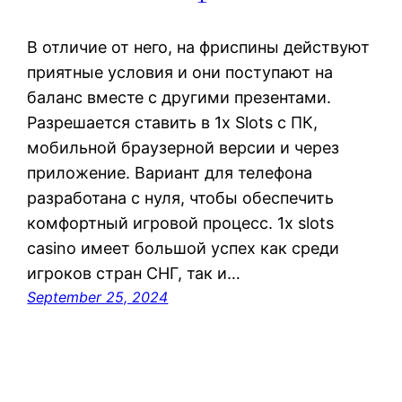
В отличие от него, на фриспины действуют
приятные условия и они поступают на
баланс вместе с другими презентами.
Разрешается ставить в 1x Slots с ПК,
мобильной браузерной версии и через
приложение. Вариант для телефона
разработана с нуля, чтобы обеспечить
комфортный игровой процесс. 1x slots
casino имеет большой успех как среди
игроков стран СНГ, так и…
September 25, 2024