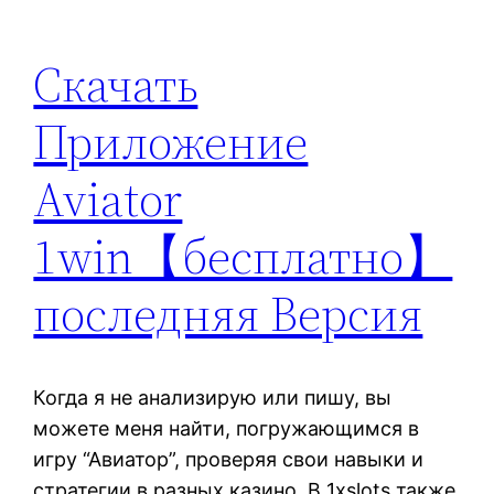
Скачать
Приложение
Aviator
1win【бесплатно】
последняя Версия
Когда я не анализирую или пишу, вы
можете меня найти, погружающимся в
игру “Авиатор”, проверяя свои навыки и
стратегии в разных казино. В 1xslots также