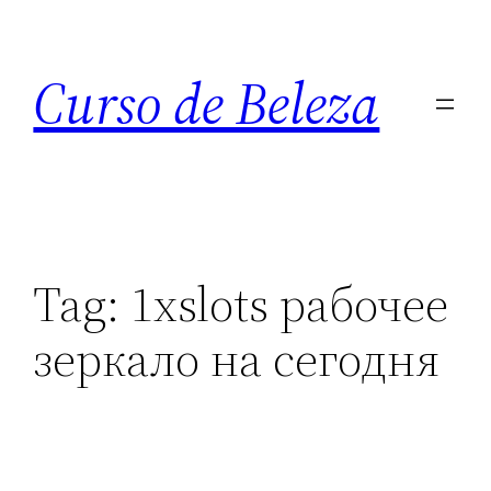
Curso de Beleza
Tag:
1xslots рабочее
зеркало на сегодня