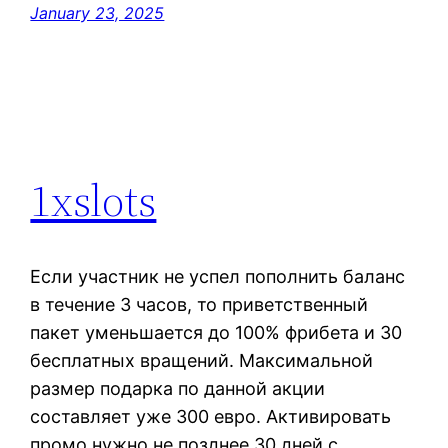
January 23, 2025
1xslots
Если участник не успел пополнить баланс
в течение 3 часов, то приветственный
пакет уменьшается до 100% фрибета и 30
бесплатных вращений. Максимальной
размер подарка по данной акции
составляет уже 300 евро. Активировать
промо нужно не позднее 30 дней с