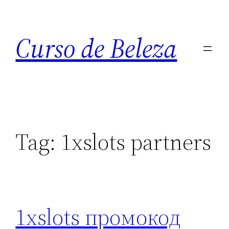
Curso de Beleza
Tag:
1xslots partners
1xslots промокод