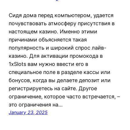
Сидя дома перед компьютером, удается
почувствовать атмосферу присутствия в
настоящем казино. Именно этими
причинами объясняется такая
популярность и широкий спрос лайв-
казино. Для активации промокода в
1xSlots вам нужно ввести его в
специальное поле в разделе кассы или
бонусов, когда вы делаете депозит или
регистрируетесь на сайте. Другое
ограничение, которое часто встречается, –
это ограничения на…
January 23, 2025