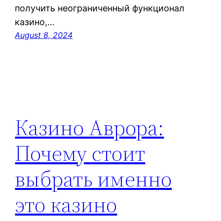
получить неограниченный функционал
казино,…
August 8, 2024
Казино Аврора:
Почему стоит
выбрать именно
это казино