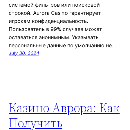
системой фильтров или поисковой
строкой. Aurora Casino гарантирует
игрокам конфиденциальность.
Пользователь в 99% случаев может
оставаться анонимным. Указывать
персональные данные по умолчанию не…
July 30, 2024
Казино Аврора: Как
Получить