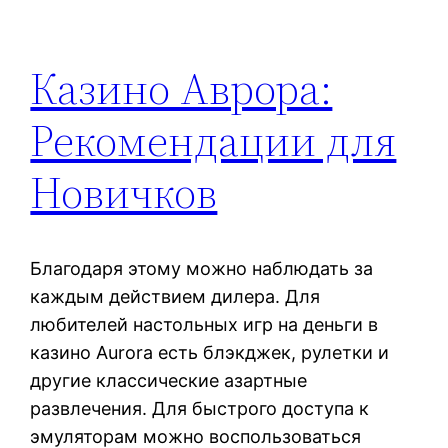
Казино Аврора:
Рекомендации для
Новичков
Благодаря этому можно наблюдать за
каждым действием дилера. Для
любителей настольных игр на деньги в
казино Aurora есть блэкджек, рулетки и
другие классические азартные
развлечения. Для быстрого доступа к
эмуляторам можно воспользоваться