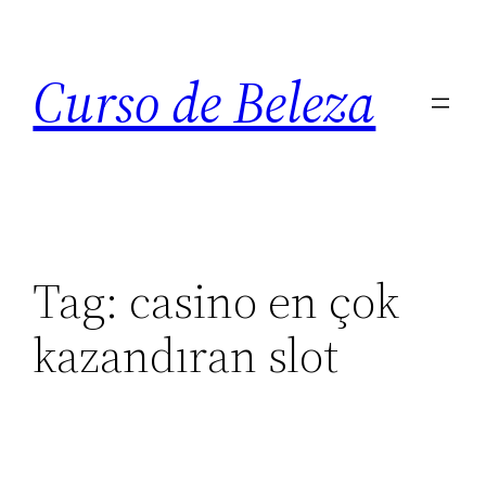
Curso de Beleza
Tag:
casino en çok
kazandıran slot