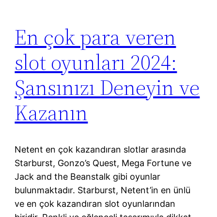
En çok para veren
slot oyunları 2024:
Şansınızı Deneyin ve
Kazanın
Netent en çok kazandıran slotlar arasında
Starburst, Gonzo’s Quest, Mega Fortune ve
Jack and the Beanstalk gibi oyunlar
bulunmaktadır. Starburst, Netent’in en ünlü
ve en çok kazandıran slot oyunlarından