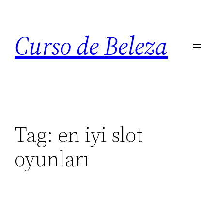
Curso de Beleza
Tag:
en iyi slot
oyunları