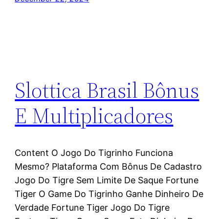
Slottica Brasil Bônus
E Multiplicadores
Content O Jogo Do Tigrinho Funciona
Mesmo? Plataforma Com Bônus De Cadastro
Jogo Do Tigre Sem Limite De Saque Fortune
Tiger O Game Do Tigrinho Ganhe Dinheiro De
Verdade Fortune Tiger Jogo Do Tigre