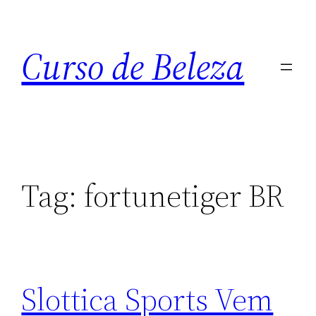
Curso de Beleza
Tag:
fortunetiger BR
Slottica Sports Vem