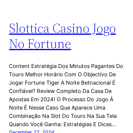
Slottica Casino Jogo
No Fortune
Content Estratégia Dos Minutos Pagantes Do
Touro Melhor Horário Com O Objectivo De
Jogar Fortune Tiger A Noite Betnacional É
Confiável? Review Completo Da Casa De
Apostas Em 2024! O Processo Do Jogo À
Noite É Nesse Caso Que Aparece Uma
Combinação Na Slot Do Touro Na Sua Tela
Quando Você Ganha: Estratégias E Dicas…
December 22, 2024