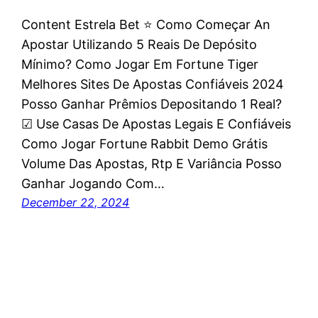
Content Estrela Bet ⭐ Como Começar An
Apostar Utilizando 5 Reais De Depósito
Mínimo? Como Jogar Em Fortune Tiger
Melhores Sites De Apostas Confiáveis 2024
Posso Ganhar Prêmios Depositando 1 Real?
☑ Use Casas De Apostas Legais E Confiáveis
Como Jogar Fortune Rabbit Demo Grátis
Volume Das Apostas, Rtp E Variância Posso
Ganhar Jogando Com…
December 22, 2024