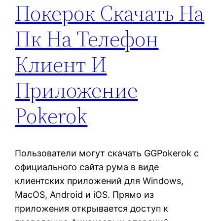
Покерок Скачать На
Пк На Телефон
Клиент И
Приложение
Pokerok
Пользователи могут скачать GGPokerok с
официального сайта рума в виде
клиентских приложений для Windows,
MacOS, Android и iOS. Прямо из
приложения открывается доступ к