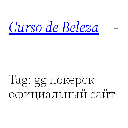
Curso de Beleza
Tag:
gg покерок
официальный сайт